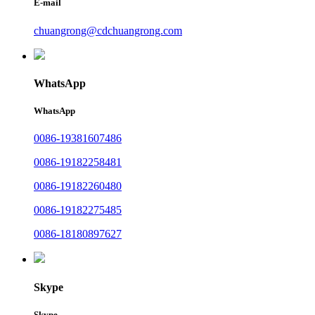
E-mail
chuangrong@cdchuangrong.com
WhatsApp
WhatsApp
0086-19381607486
0086-19182258481
0086-19182260480
0086-19182275485
0086-18180897627
Skype
Skype