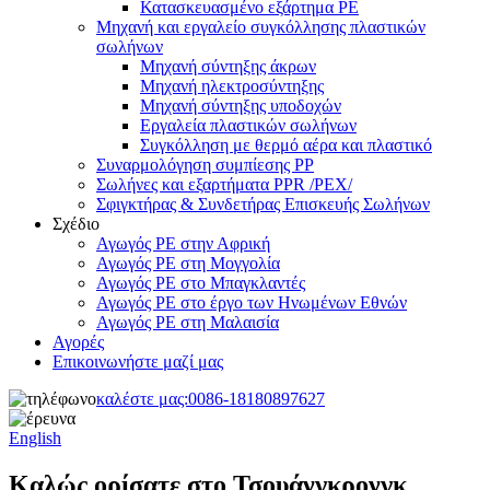
Κατασκευασμένο εξάρτημα PE
Μηχανή και εργαλείο συγκόλλησης πλαστικών
σωλήνων
Μηχανή σύντηξης άκρων
Μηχανή ηλεκτροσύντηξης
Μηχανή σύντηξης υποδοχών
Εργαλεία πλαστικών σωλήνων
Συγκόλληση με θερμό αέρα και πλαστικό
Συναρμολόγηση συμπίεσης PP
Σωλήνες και εξαρτήματα PPR /PEX/
Σφιγκτήρας & Συνδετήρας Επισκευής Σωλήνων
Σχέδιο
Αγωγός PE στην Αφρική
Αγωγός PE στη Μογγολία
Αγωγός PE στο Μπαγκλαντές
Αγωγός PE στο έργο των Ηνωμένων Εθνών
Αγωγός PE στη Μαλαισία
Αγορές
Επικοινωνήστε μαζί μας
καλέστε μας:
0086-18180897627
English
Καλώς ορίσατε στο Τσουάνγκρονγκ