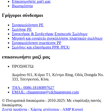
Επικοινωνήστε μαζί μας
Βιωσιμότητα
Γρήγοροι σύνδεσμοι
Συναρμολόγηση PE
Σωλήνας PE
Σφιγκτήρας & Συνδετήρας Επισκευής Σωλήνων
Μηχανή και εργαλείο συγκόλλησης πλαστικών σωλήνων
Συναρμολόγηση συμπίεσης PP
Σωλήνες και εξαρτήματα PPR /PEX/
επικοινωνήστε μαζί μας
ΠΡΟΣΘΕΤΩ:
Δωμάτιο 911, Κτίριο T1, Κέντρο Ring, Οδός Dongda Νο.
333, Τσενγκντού, Κίνα.
ΤΗΛ.: 0086-18180897627
EMAIL: chuangrong@cdchuangrong.com
© Πνευματικά δικαιώματα - 2010-2025: Με επιφύλαξη παντός
δικαιώματος.
Ζεστά προϊόντα
-
Χάρτης ιστότοπου
-
AMP Κινητό