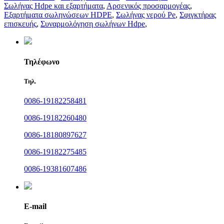
Σωλήνας Hdpe και εξαρτήματα
,
Αρσενικός προσαρμογέας
,
Εξαρτήματα σωληνώσεων HDPE
,
Σωλήνας νερού Pe
,
Σφιγκτήρας
επισκευής
,
Συναρμολόγηση σωλήνων Hdpe
,
Τηλέφωνο
Τηλ.
0086-19182258481
0086-19182260480
0086-18180897627
0086-19182275485
0086-19381607486
E-mail