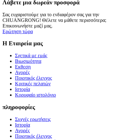
Λάβετε μια δωρεάν προσφορά
Σας ευχαριστούμε για το ενδιαφέρον σας για την
CHUANGRONG! Θέλετε να μάθετε περισσότερα;
Επικοινωνήστε μαζί μας.
Ερώτηση τώρα
Η Εταιρεία μας
Σχετικά με εμάς
Βιωσιμότητα
Εκθεση
Αγορές
Ποιοτικός έλεγχος
Κριτικές πελατών
Ιστορία
Κορυφαίο ιστολόγιο
πληροφορίες
Συχνές ερωτήσεις
Ιστορία
Αγορές
Ποιοτικός έλεγχος