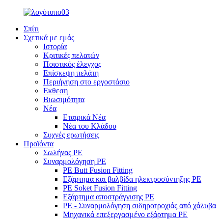
Σπίτι
Σχετικά με εμάς
Ιστορία
Κριτικές πελατών
Ποιοτικός έλεγχος
Επίσκεψη πελάτη
Περιήγηση στο εργοστάσιο
Εκθεση
Βιωσιμότητα
Νέα
Εταιρικά Νέα
Νέα του Κλάδου
Συχνές ερωτήσεις
Προϊόντα
Σωλήνας PE
Συναρμολόγηση PE
PE Butt Fusion Fitting
Εξάρτημα και βαλβίδα ηλεκτροσύντηξης PE
PE Soket Fusion Fitting
Εξάρτημα αποστράγγισης PE
PE - Συναρμολόγηση σιδηροτροχιάς από χάλυβα
Μηχανικά επεξεργασμένο εξάρτημα PE