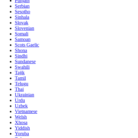
Punjabi
Serbian
Sesotho
Sinhala
Slovak
Slovenian
Somali
Samoan
Scots Gaelic
Shona
Sindhi
Sundanese
Swahili
Tajik
Tamil
Telugu
Thai
Ukrainian
Urdu
Uzbek
Vietnamese
Welsh
Xhosa
Yiddish
Yoruba