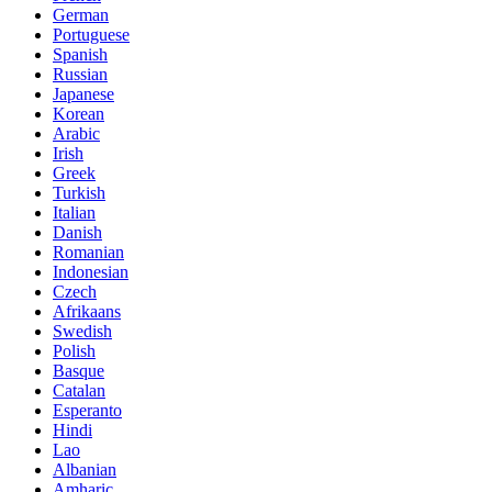
German
Portuguese
Spanish
Russian
Japanese
Korean
Arabic
Irish
Greek
Turkish
Italian
Danish
Romanian
Indonesian
Czech
Afrikaans
Swedish
Polish
Basque
Catalan
Esperanto
Hindi
Lao
Albanian
Amharic