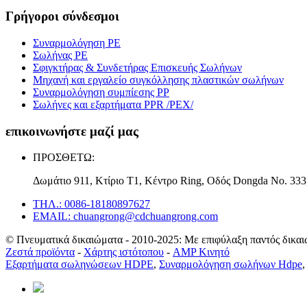
Γρήγοροι σύνδεσμοι
Συναρμολόγηση PE
Σωλήνας PE
Σφιγκτήρας & Συνδετήρας Επισκευής Σωλήνων
Μηχανή και εργαλείο συγκόλλησης πλαστικών σωλήνων
Συναρμολόγηση συμπίεσης PP
Σωλήνες και εξαρτήματα PPR /PEX/
επικοινωνήστε μαζί μας
ΠΡΟΣΘΕΤΩ:
Δωμάτιο 911, Κτίριο T1, Κέντρο Ring, Οδός Dongda Νο. 333,
ΤΗΛ.: 0086-18180897627
EMAIL: chuangrong@cdchuangrong.com
© Πνευματικά δικαιώματα - 2010-2025: Με επιφύλαξη παντός δικαι
Ζεστά προϊόντα
-
Χάρτης ιστότοπου
-
AMP Κινητό
Εξαρτήματα σωληνώσεων HDPE
,
Συναρμολόγηση σωλήνων Hdpe