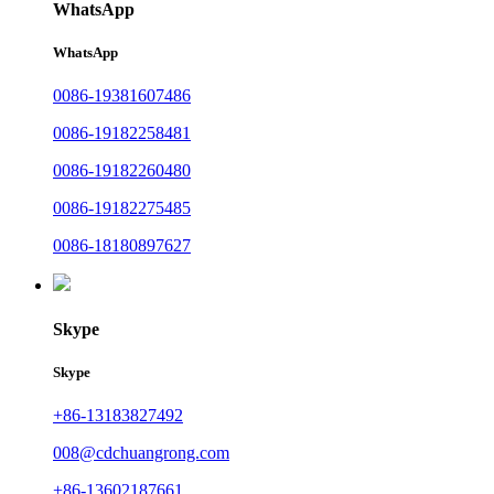
WhatsApp
WhatsApp
0086-19381607486
0086-19182258481
0086-19182260480
0086-19182275485
0086-18180897627
Skype
Skype
+86-13183827492
008@cdchuangrong.com
+86-13602187661