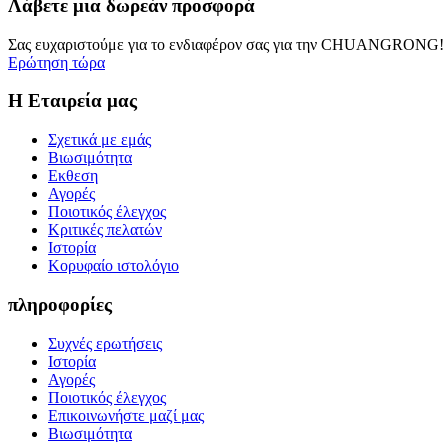
Λάβετε μια δωρεάν προσφορά
Σας ευχαριστούμε για το ενδιαφέρον σας για την CHUANGRONG! Θ
Ερώτηση τώρα
Η Εταιρεία μας
Σχετικά με εμάς
Βιωσιμότητα
Εκθεση
Αγορές
Ποιοτικός έλεγχος
Κριτικές πελατών
Ιστορία
Κορυφαίο ιστολόγιο
πληροφορίες
Συχνές ερωτήσεις
Ιστορία
Αγορές
Ποιοτικός έλεγχος
Επικοινωνήστε μαζί μας
Βιωσιμότητα