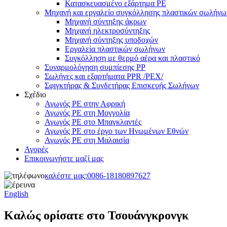
Κατασκευασμένο εξάρτημα PE
Μηχανή και εργαλείο συγκόλλησης πλαστικών σωλήνω
Μηχανή σύντηξης άκρων
Μηχανή ηλεκτροσύντηξης
Μηχανή σύντηξης υποδοχών
Εργαλεία πλαστικών σωλήνων
Συγκόλληση με θερμό αέρα και πλαστικό
Συναρμολόγηση συμπίεσης PP
Σωλήνες και εξαρτήματα PPR /PEX/
Σφιγκτήρας & Συνδετήρας Επισκευής Σωλήνων
Σχέδιο
Αγωγός PE στην Αφρική
Αγωγός PE στη Μογγολία
Αγωγός PE στο Μπαγκλαντές
Αγωγός PE στο έργο των Ηνωμένων Εθνών
Αγωγός PE στη Μαλαισία
Αγορές
Επικοινωνήστε μαζί μας
καλέστε μας:
0086-18180897627
English
Καλώς ορίσατε στο Τσουάνγκρονγκ