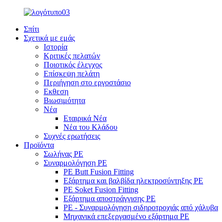
Σπίτι
Σχετικά με εμάς
Ιστορία
Κριτικές πελατών
Ποιοτικός έλεγχος
Επίσκεψη πελάτη
Περιήγηση στο εργοστάσιο
Εκθεση
Βιωσιμότητα
Νέα
Εταιρικά Νέα
Νέα του Κλάδου
Συχνές ερωτήσεις
Προϊόντα
Σωλήνας PE
Συναρμολόγηση PE
PE Butt Fusion Fitting
Εξάρτημα και βαλβίδα ηλεκτροσύντηξης PE
PE Soket Fusion Fitting
Εξάρτημα αποστράγγισης PE
PE - Συναρμολόγηση σιδηροτροχιάς από χάλυβα
Μηχανικά επεξεργασμένο εξάρτημα PE