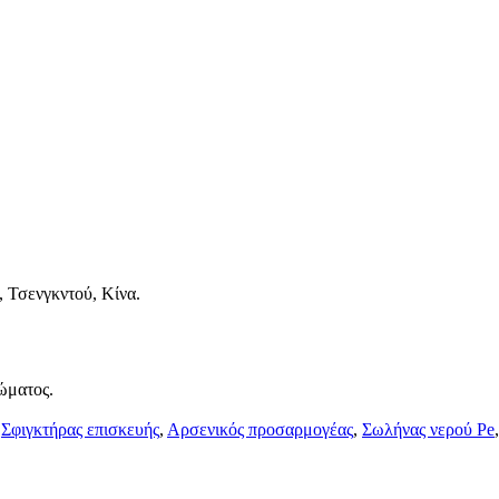
 Τσενγκντού, Κίνα.
ώματος.
,
Σφιγκτήρας επισκευής
,
Αρσενικός προσαρμογέας
,
Σωλήνας νερού Pe