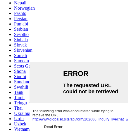
Nepali
Norwegian
Pashto
Persian
Punjabi
Serbian
Sesotho
Sinhala
Slovak
Slovenian
Somali
Samoan
Scots Gaelic
Shona
Sindhi
Sundanese
Swahili
Tajik
Tamil
Telugu
Thai
Ukrainian
Urdu
Uzbek
Vietnamese