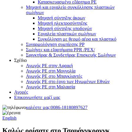
Κατασκευασμένο εξάρτημα PE
Μηχανή και εργαλείο συγκόλλησης πλαστικών
σωλήνων
Μηχανή σύντηξης άκρων
Μηχανή ηλεκτροσύντηξης
Μηχανή σύντηξης υποδοχών
Εργαλεία πλαστικών σωλήνων
Συγκόλληση με θερμό αέρα και πλαστικό
Συναρμολόγηση συμπίεσης PP
Σωλήνες και εξαρτήματα PPR /PEX/
Σφιγκτήρας & Συνδετήρας Επισκευής Σωλήνων
Σχέδιο
Αγωγός PE στην Αφρική
Αγωγός PE στη Μογγολία
Αγωγός PE στο Μπαγκλαντές
Αγωγός PE στο έργο των Ηνωμένων Εθνών
Αγωγός PE στη Μαλαισία
Αγορές
Επικοινωνήστε μαζί μας
καλέστε μας:
0086-18180897627
English
Καλώς ορίσατε στο Τσουάνγκρονγκ