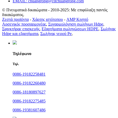
EMAIL: chuangrong@cdchuangrong.com
© Πνευματικά δικαιώματα - 2010-2025: Με επιφύλαξη παντός
δικαιώματος.
Ζεστά προϊόντα
-
Χάρτης ιστότοπου
-
AMP Κινητό
Αρσενικός προσαρμογέας
,
Συναρμολόγηση σωλήνων Hdpe
,
Σφιγκτήρας επισκευής
,
Εξαρτήματα σωληνώσεων HDPE
,
Σωλήνας
Hdpe και εξαρτήματα
,
Σωλήνας νερού Pe
,
Τηλέφωνο
Τηλ.
0086-19182258481
0086-19182260480
0086-18180897627
0086-19182275485
0086-19381607486