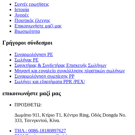
Συχνές ερωτήσεις
Ιστορία
Αγορές
Ποιοτικός έλεγχος
Επικοινωνήστε μαζί μας
Βιωσιμότητα
Γρήγοροι σύνδεσμοι
Συναρμολόγηση PE
Σωλήνας PE
Σφιγκτήρας & Συνδετήρας Επισκευής Σωλήνων
Μηχανή και εργαλείο συγκόλλησης πλαστικών σωλήνων
Συναρμολόγηση συμπίεσης PP
Σωλήνες και εξαρτήματα PPR /PEX/
επικοινωνήστε μαζί μας
ΠΡΟΣΘΕΤΩ:
Δωμάτιο 911, Κτίριο T1, Κέντρο Ring, Οδός Dongda Νο.
333, Τσενγκντού, Κίνα.
ΤΗΛ.: 0086-18180897627