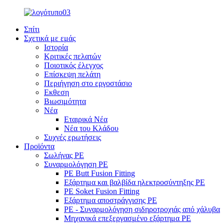
Σπίτι
Σχετικά με εμάς
Ιστορία
Κριτικές πελατών
Ποιοτικός έλεγχος
Επίσκεψη πελάτη
Περιήγηση στο εργοστάσιο
Εκθεση
Βιωσιμότητα
Νέα
Εταιρικά Νέα
Νέα του Κλάδου
Συχνές ερωτήσεις
Προϊόντα
Σωλήνας PE
Συναρμολόγηση PE
PE Butt Fusion Fitting
Εξάρτημα και βαλβίδα ηλεκτροσύντηξης PE
PE Soket Fusion Fitting
Εξάρτημα αποστράγγισης PE
PE - Συναρμολόγηση σιδηροτροχιάς από χάλυβα
Μηχανικά επεξεργασμένο εξάρτημα PE