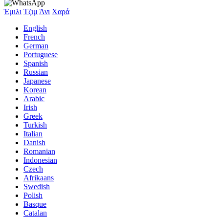
Έμιλι
Τζιμ
Άνι
Χαρά
English
French
German
Portuguese
Spanish
Russian
Japanese
Korean
Arabic
Irish
Greek
Turkish
Italian
Danish
Romanian
Indonesian
Czech
Afrikaans
Swedish
Polish
Basque
Catalan