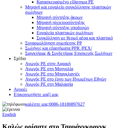
Κατασκευασμένο εξάρτημα PE
Μηχανή και εργαλείο συγκόλλησης πλαστικών
σωλήνων
Μηχανή σύντηξης άκρων
Μηχανή ηλεκτροσύντηξης
Μηχανή σύντηξης υποδοχών
Εργαλεία πλαστικών σωλήνων
Συγκόλληση με θερμό αέρα και πλαστικό
Συναρμολόγηση συμπίεσης PP
Σωλήνες και εξαρτήματα PPR /PEX/
Σφιγκτήρας & Συνδετήρας Επισκευής Σωλήνων
Σχέδιο
Αγωγός PE στην Αφρική
Αγωγός PE στη Μογγολία
Αγωγός PE στο Μπαγκλαντές
Αγωγός PE στο έργο των Ηνωμένων Εθνών
Αγωγός PE στη Μαλαισία
Αγορές
Επικοινωνήστε μαζί μας
καλέστε μας:
0086-18180897627
English
Καλώς ορίσατε στο Τσουάνγκρονγκ