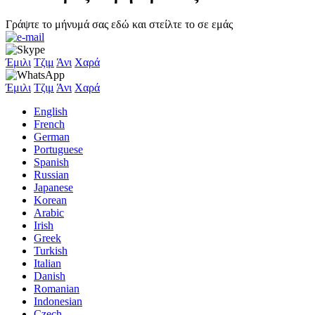
Γράψτε το μήνυμά σας εδώ και στείλτε το σε εμάς
Έμιλι
Τζιμ
Άνι
Χαρά
Έμιλι
Τζιμ
Άνι
Χαρά
English
French
German
Portuguese
Spanish
Russian
Japanese
Korean
Arabic
Irish
Greek
Turkish
Italian
Danish
Romanian
Indonesian
Czech