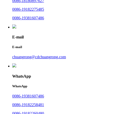
0086-18180897627
0086-19182275485
0086-19381607486
E-mail
E-mail
chuangrong@cdchuangrong.com
WhatsApp
WhatsApp
0086-19381607486
0086-19182258481
0086-19182260480