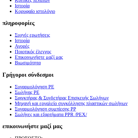
Κριτικές πελατών
Ιστορία
Κορυφαίο ιστολόγιο
πληροφορίες
Συχνές ερωτήσεις
Ιστορία
Αγορές
Ποιοτικός έλεγχος
Επικοινωνήστε μαζί μας
Βιωσιμότητα
Γρήγοροι σύνδεσμοι
Συναρμολόγηση PE
Σωλήνας PE
Σφιγκτήρας & Συνδετήρας Επισκευής Σωλήνων
Μηχανή και εργαλείο συγκόλλησης πλαστικών σωλήνων
Συναρμολόγηση συμπίεσης PP
Σωλήνες και εξαρτήματα PPR /PEX/
επικοινωνήστε μαζί μας