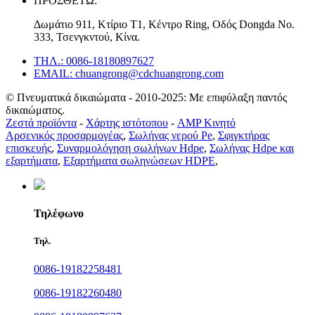
ΠΡΟΣΘΕΤΩ:
Δωμάτιο 911, Κτίριο T1, Κέντρο Ring, Οδός Dongda Νο.
333, Τσενγκντού, Κίνα.
ΤΗΛ.: 0086-18180897627
EMAIL: chuangrong@cdchuangrong.com
© Πνευματικά δικαιώματα - 2010-2025: Με επιφύλαξη παντός
δικαιώματος.
Ζεστά προϊόντα
-
Χάρτης ιστότοπου
-
AMP Κινητό
Αρσενικός προσαρμογέας
,
Σωλήνας νερού Pe
,
Σφιγκτήρας
επισκευής
,
Συναρμολόγηση σωλήνων Hdpe
,
Σωλήνας Hdpe και
εξαρτήματα
,
Εξαρτήματα σωληνώσεων HDPE
,
Τηλέφωνο
Τηλ.
0086-19182258481
0086-19182260480