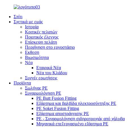
Σπίτι
Σχετικά με εμάς
Ιστορία
Κριτικές πελατών
Ποιοτικός έλεγχος
Επίσκεψη πελάτη
Περιήγηση στο εργοστάσιο
Εκθεση
Βιωσιμότητα
Νέα
Εταιρικά Νέα
Νέα του Κλάδου
Συχνές ερωτήσεις
Προϊόντα
Σωλήνας PE
Συναρμολόγηση PE
PE Butt Fusion Fitting
Εξάρτημα και βαλβίδα ηλεκτροσύντηξης PE
PE Soket Fusion Fitting
Εξάρτημα αποστράγγισης PE
PE - Συναρμολόγηση σιδηροτροχιάς από χάλυβα
Μηχανικά επεξεργασμένο εξάρτημα PE