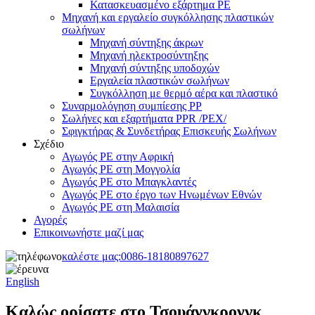
Κατασκευασμένο εξάρτημα PE
Μηχανή και εργαλείο συγκόλλησης πλαστικών
σωλήνων
Μηχανή σύντηξης άκρων
Μηχανή ηλεκτροσύντηξης
Μηχανή σύντηξης υποδοχών
Εργαλεία πλαστικών σωλήνων
Συγκόλληση με θερμό αέρα και πλαστικό
Συναρμολόγηση συμπίεσης PP
Σωλήνες και εξαρτήματα PPR /PEX/
Σφιγκτήρας & Συνδετήρας Επισκευής Σωλήνων
Σχέδιο
Αγωγός PE στην Αφρική
Αγωγός PE στη Μογγολία
Αγωγός PE στο Μπαγκλαντές
Αγωγός PE στο έργο των Ηνωμένων Εθνών
Αγωγός PE στη Μαλαισία
Αγορές
Επικοινωνήστε μαζί μας
καλέστε μας:
0086-18180897627
English
Καλώς ορίσατε στο Τσουάνγκρονγκ