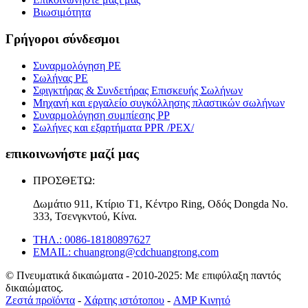
Βιωσιμότητα
Γρήγοροι σύνδεσμοι
Συναρμολόγηση PE
Σωλήνας PE
Σφιγκτήρας & Συνδετήρας Επισκευής Σωλήνων
Μηχανή και εργαλείο συγκόλλησης πλαστικών σωλήνων
Συναρμολόγηση συμπίεσης PP
Σωλήνες και εξαρτήματα PPR /PEX/
επικοινωνήστε μαζί μας
ΠΡΟΣΘΕΤΩ:
Δωμάτιο 911, Κτίριο T1, Κέντρο Ring, Οδός Dongda Νο.
333, Τσενγκντού, Κίνα.
ΤΗΛ.: 0086-18180897627
EMAIL: chuangrong@cdchuangrong.com
© Πνευματικά δικαιώματα - 2010-2025: Με επιφύλαξη παντός
δικαιώματος.
Ζεστά προϊόντα
-
Χάρτης ιστότοπου
-
AMP Κινητό