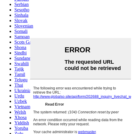
Serbian
Sesotho
Sinhala
Slovak
Slovenian
Somali
Samoan
Scots Gaelic
Shona
Sindhi
Sundanese
Swahili
Tajik
Tamil
Telugu
Thai
Ukrainian
Urdu
Uzbek
Vietnamese
Welsh
Xhosa
Yiddish
Yoruba
Zulu