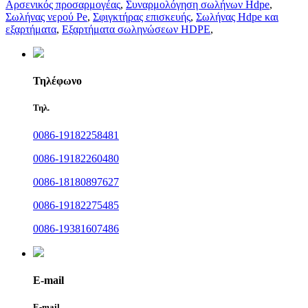
Αρσενικός προσαρμογέας
,
Συναρμολόγηση σωλήνων Hdpe
,
Σωλήνας νερού Pe
,
Σφιγκτήρας επισκευής
,
Σωλήνας Hdpe και
εξαρτήματα
,
Εξαρτήματα σωληνώσεων HDPE
,
Τηλέφωνο
Τηλ.
0086-19182258481
0086-19182260480
0086-18180897627
0086-19182275485
0086-19381607486
E-mail
E-mail