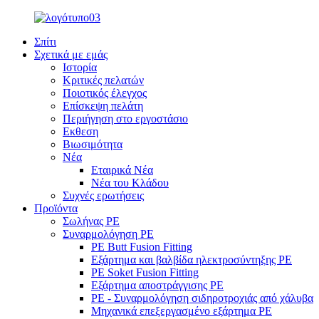
Σπίτι
Σχετικά με εμάς
Ιστορία
Κριτικές πελατών
Ποιοτικός έλεγχος
Επίσκεψη πελάτη
Περιήγηση στο εργοστάσιο
Εκθεση
Βιωσιμότητα
Νέα
Εταιρικά Νέα
Νέα του Κλάδου
Συχνές ερωτήσεις
Προϊόντα
Σωλήνας PE
Συναρμολόγηση PE
PE Butt Fusion Fitting
Εξάρτημα και βαλβίδα ηλεκτροσύντηξης PE
PE Soket Fusion Fitting
Εξάρτημα αποστράγγισης PE
PE - Συναρμολόγηση σιδηροτροχιάς από χάλυβα
Μηχανικά επεξεργασμένο εξάρτημα PE