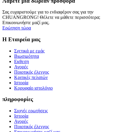
Λάβετε μια δωρεάν προσφορά
Σας ευχαριστούμε για το ενδιαφέρον σας για την
CHUANGRONG! Θέλετε να μάθετε περισσότερα;
Επικοινωνήστε μαζί μας.
Ερώτηση τώρα
Η Εταιρεία μας
Σχετικά με εμάς
Βιωσιμότητα
Εκθεση
Αγορές
Ποιοτικός έλεγχος
Κριτικές πελατών
Ιστορία
Κορυφαίο ιστολόγιο
πληροφορίες
Συχνές ερωτήσεις
Ιστορία
Αγορές
Ποιοτικός έλεγχος
Επικοινωνήστε μαζί μας