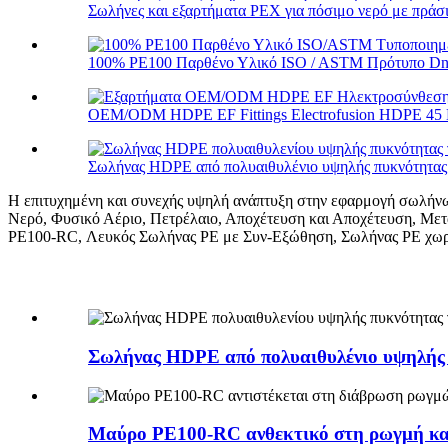
Σωλήνες και εξαρτήματα PEX για πόσιμο νερό με πράσιν
100% PE100 Παρθένο Υλικό ISO / ASTM Πρότυπο Dn 
OEM/ODM HDPE EF Fittings Electrofusion HDPE 45 D
Σωλήνας HDPE από πολυαιθυλένιο υψηλής πυκνότητας γ
Η επιτυχημένη και συνεχής υψηλή ανάπτυξη στην εφαρμογή σωλήνω
Νερό, Φυσικό Αέριο, Πετρέλαιο, Αποχέτευση και Αποχέτευση, Μετ
PE100-RC, Λευκός Σωλήνας PE με Συν-Εξώθηση, Σωλήνας PE χωρί
Σωλήνας HDPE από πολυαιθυλένιο υψηλής π
Μαύρο PE100-RC ανθεκτικό στη ρωγμή και