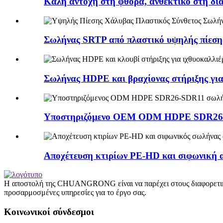
Καλή αντοχή στη φθορά, ανθεκτικό στη δι
Σωλήνας SRTP από πλαστικό υψηλής πίεσης
Σωλήνας HDPE και βραχίονας στήριξης για
Υποστηριζόμενο OEM ODM HDPE SDR26-
Αποχέτευση κτιρίων PE-HD και σιφωνική α
Η αποστολή της CHUANGRONG είναι να παρέχει στους διαφορετικο
προσαρμοσμένες υπηρεσίες για το έργο σας.
Κοινωνικοί σύνδεσμοι