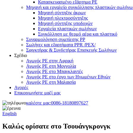
Κατασκευασμένο εξάρτημα PE
Μηχανή και εργαλείο συγκόλλησης πλαστικών σωλήνω
Μηχανή σύντηξης άκρων
Μηχανή ηλεκτροσύντηξης
Μηχανή σύντηξης υποδοχών
Εργαλεία πλαστικών σωλήνων
Συγκόλληση με θερμό αέρα και πλαστικό
Συναρμολόγηση συμπίεσης PP
Σωλήνες και εξαρτήματα PPR /PEX/
Σφιγκτήρας & Συνδετήρας Επισκευής Σωλήνων
Σχέδιο
Αγωγός PE στην Αφρική
Αγωγός PE στη Μογγολία
Αγωγός PE στο Μπαγκλαντές
Αγωγός PE στο έργο των Ηνωμένων Εθνών
Αγωγός PE στη Μαλαισία
Αγορές
Επικοινωνήστε μαζί μας
καλέστε μας:
0086-18180897627
English
Καλώς ορίσατε στο Τσουάνγκρονγκ