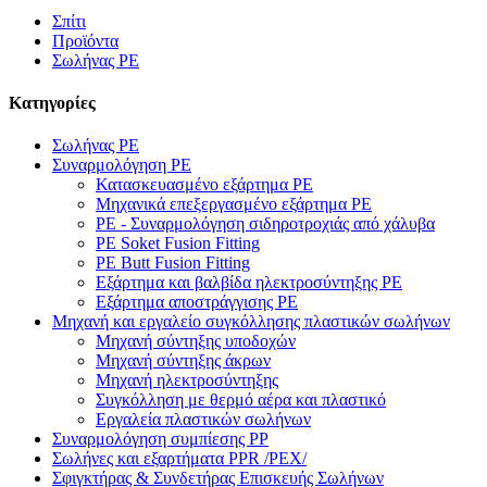
Σπίτι
Προϊόντα
Σωλήνας PE
Κατηγορίες
Σωλήνας PE
Συναρμολόγηση PE
Κατασκευασμένο εξάρτημα PE
Μηχανικά επεξεργασμένο εξάρτημα PE
PE - Συναρμολόγηση σιδηροτροχιάς από χάλυβα
PE Soket Fusion Fitting
PE Butt Fusion Fitting
Εξάρτημα και βαλβίδα ηλεκτροσύντηξης PE
Εξάρτημα αποστράγγισης PE
Μηχανή και εργαλείο συγκόλλησης πλαστικών σωλήνων
Μηχανή σύντηξης υποδοχών
Μηχανή σύντηξης άκρων
Μηχανή ηλεκτροσύντηξης
Συγκόλληση με θερμό αέρα και πλαστικό
Εργαλεία πλαστικών σωλήνων
Συναρμολόγηση συμπίεσης PP
Σωλήνες και εξαρτήματα PPR /PEX/
Σφιγκτήρας & Συνδετήρας Επισκευής Σωλήνων