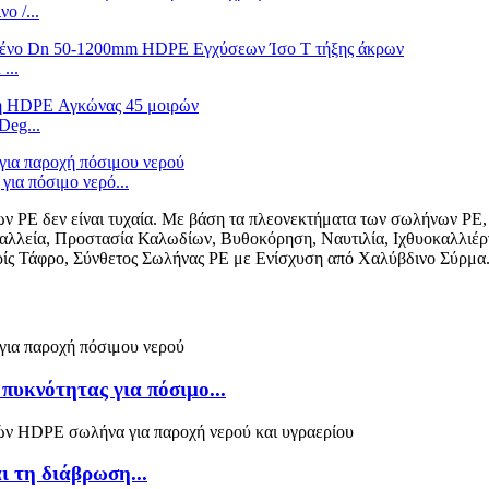
ο /...
...
eg...
ια πόσιμο νερό...
ν PE δεν είναι τυχαία. Με βάση τα πλεονεκτήματα των σωλήνων PE,
αλλεία, Προστασία Καλωδίων, Βυθοκόρηση, Ναυτιλία, Ιχθυοκαλλιέρ
ς Τάφρο, Σύνθετος Σωλήνας PE με Ενίσχυση από Χαλύβδινο Σύρμα
υκνότητας για πόσιμο...
 τη διάβρωση...