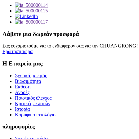
Λάβετε μια δωρεάν προσφορά
Σας ευχαριστούμε για το ενδιαφέρον σας για την CHUANGRONG! Θ
Ερώτηση τώρα
Η Εταιρεία μας
Σχετικά με εμάς
Βιωσιμότητα
Εκθεση
Αγορές
Ποιοτικός έλεγχος
Κριτικές πελατών
Ιστορία
Κορυφαίο ιστολόγιο
πληροφορίες
Συχνές ερωτήσεις