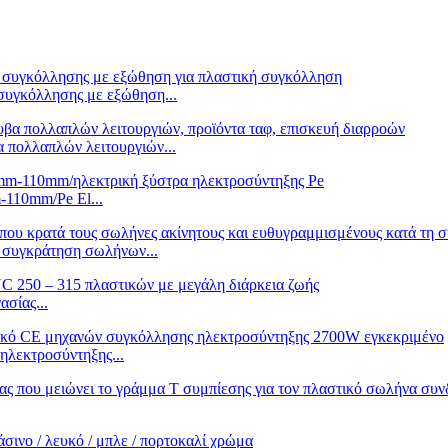
συγκόλλησης με εξώθηση...
 πολλαπλών λειτουργιών...
110mm/Pe El...
 συγκράτηση σωλήνων...
σίας...
λεκτροσύντηξης...