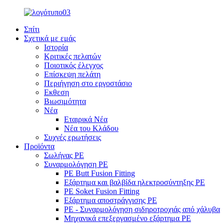
Σπίτι
Σχετικά με εμάς
Ιστορία
Κριτικές πελατών
Ποιοτικός έλεγχος
Επίσκεψη πελάτη
Περιήγηση στο εργοστάσιο
Εκθεση
Βιωσιμότητα
Νέα
Εταιρικά Νέα
Νέα του Κλάδου
Συχνές ερωτήσεις
Προϊόντα
Σωλήνας PE
Συναρμολόγηση PE
PE Butt Fusion Fitting
Εξάρτημα και βαλβίδα ηλεκτροσύντηξης PE
PE Soket Fusion Fitting
Εξάρτημα αποστράγγισης PE
PE - Συναρμολόγηση σιδηροτροχιάς από χάλυβα
Μηχανικά επεξεργασμένο εξάρτημα PE