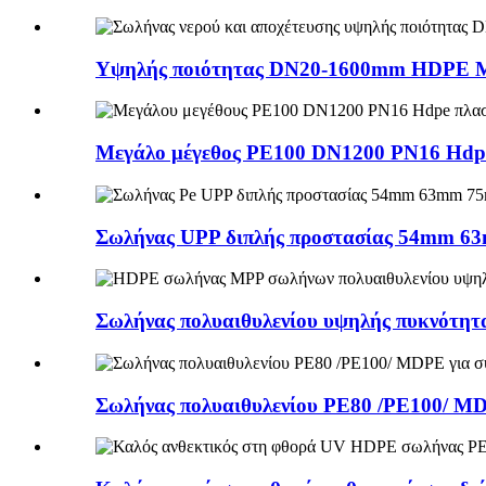
Υψηλής ποιότητας DN20-1600mm HDPE MD
Μεγάλο μέγεθος PE100 DN1200 PN16 Hdpe 
Σωλήνας UPP διπλής προστασίας 54mm 63
Σωλήνας πολυαιθυλενίου υψηλής πυκνότητ
Σωλήνας πολυαιθυλενίου PE80 /PE100/ MD