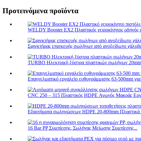
Προτεινόμενα προϊόντα
WELDY Booster EX2 Πλαστικός χειροκίνητος οδηγός 
Σφιγκτήρας επισκευής σωλήνων από ανοξείδωτο χάλυβα
TURBO Ηλεκτρική ξύστρα πλαστικών σωλήνων 20mm-
Επαγγελματικό εργαλείο ευθυγράμμισης 63-500mm για
CNC 250 – 315 Πλαστικός HDPE Αγωγός Μακράς Εργα
Εξαρτήματα σωληνώσεων HDPE 20-800mm Πλαστικά η
16 Bar PP Συμπίεσης, Σωλήνας Μείωσης Συμπίεσης...