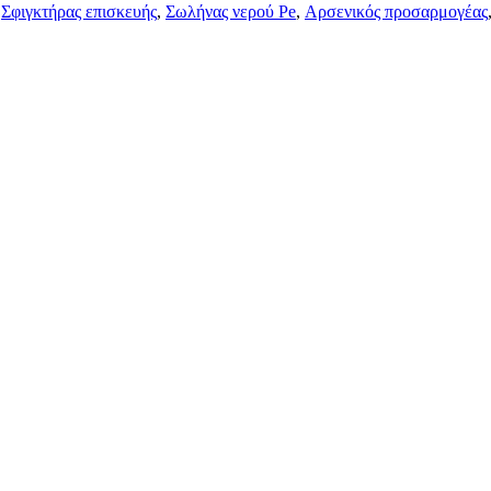
,
Σφιγκτήρας επισκευής
,
Σωλήνας νερού Pe
,
Αρσενικός προσαρμογέας