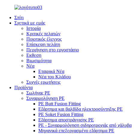
Σπίτι
Σχετικά με εμάς
Ιστορία
Κριτικές πελατών
Ποιοτικός έλεγχος
Επίσκεψη πελάτη
Περιήγηση στο εργοστάσιο
Εκθεση
Βιωσιμότητα
Νέα
Εταιρικά Νέα
Νέα του Κλάδου
Συχνές ερωτήσεις
Προϊόντα
Σωλήνας PE
Συναρμολόγηση PE
PE Butt Fusion Fitting
Εξάρτημα και βαλβίδα ηλεκτροσύντηξης PE
PE Soket Fusion Fitting
Εξάρτημα αποστράγγισης PE
PE - Συναρμολόγηση σιδηροτροχιάς από χάλυβα
Μηχανικά επεξεργασμένο εξάρτημα PE