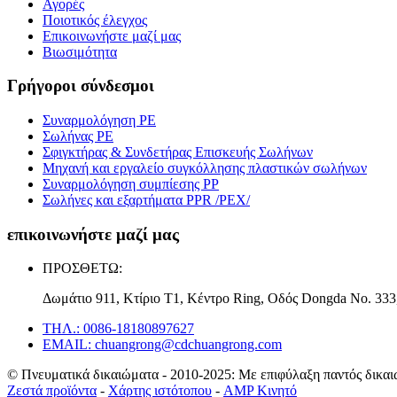
Αγορές
Ποιοτικός έλεγχος
Επικοινωνήστε μαζί μας
Βιωσιμότητα
Γρήγοροι σύνδεσμοι
Συναρμολόγηση PE
Σωλήνας PE
Σφιγκτήρας & Συνδετήρας Επισκευής Σωλήνων
Μηχανή και εργαλείο συγκόλλησης πλαστικών σωλήνων
Συναρμολόγηση συμπίεσης PP
Σωλήνες και εξαρτήματα PPR /PEX/
επικοινωνήστε μαζί μας
ΠΡΟΣΘΕΤΩ:
Δωμάτιο 911, Κτίριο T1, Κέντρο Ring, Οδός Dongda Νο. 333,
ΤΗΛ.: 0086-18180897627
EMAIL: chuangrong@cdchuangrong.com
© Πνευματικά δικαιώματα - 2010-2025: Με επιφύλαξη παντός δικαι
Ζεστά προϊόντα
-
Χάρτης ιστότοπου
-
AMP Κινητό