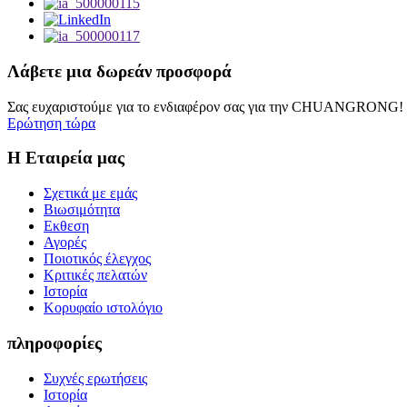
Λάβετε μια δωρεάν προσφορά
Σας ευχαριστούμε για το ενδιαφέρον σας για την CHUANGRONG! Θ
Ερώτηση τώρα
Η Εταιρεία μας
Σχετικά με εμάς
Βιωσιμότητα
Εκθεση
Αγορές
Ποιοτικός έλεγχος
Κριτικές πελατών
Ιστορία
Κορυφαίο ιστολόγιο
πληροφορίες
Συχνές ερωτήσεις
Ιστορία