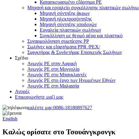
Κατασκευασμένο εξάρτημα PE
Μηχανή και εργαλείο συγκόλλησης πλαστικών σωλήνω
Μηχανή σύντηξης άκρων
Μηχανή ηλεκτροσύντηξης
Μηχανή σύντηξης υποδοχών
Εργαλεία πλαστικών σωλήνων
Συγκόλληση με θερμό αέρα και πλαστικό
Συναρμολόγηση συμπίεσης PP
Σωλήνες και εξαρτήματα PPR /PEX/
Σφιγκτήρας & Συνδετήρας Επισκευής Σωλήνων
Σχέδιο
Αγωγός PE στην Αφρική
Αγωγός PE στη Μογγολία
Αγωγός PE στο Μπαγκλαντές
Αγωγός PE στο έργο των Ηνωμένων Εθνών
Αγωγός PE στη Μαλαισία
Αγορές
Επικοινωνήστε μαζί μας
καλέστε μας:
0086-18180897627
English
Καλώς ορίσατε στο Τσουάνγκρονγκ