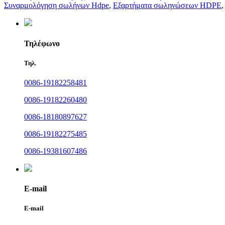
Συναρμολόγηση σωλήνων Hdpe
,
Εξαρτήματα σωληνώσεων HDPE
Τηλέφωνο
Τηλ.
0086-19182258481
0086-19182260480
0086-18180897627
0086-19182275485
0086-19381607486
E-mail
E-mail