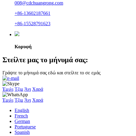
008@cdchuangrong.com
+86-13602187661
+86-15528791623
Κορυφή
Στείλτε μας το μήνυμά σας:
Γράψτε το μήνυμά σας εδώ και στείλτε το σε εμάς
Έμιλι
Τζιμ
Άνι
Χαρά
Έμιλι
Τζιμ
Άνι
Χαρά
English
French
German
Portuguese
Spanish