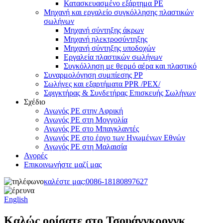
Κατασκευασμένο εξάρτημα PE
Μηχανή και εργαλείο συγκόλλησης πλαστικών
σωλήνων
Μηχανή σύντηξης άκρων
Μηχανή ηλεκτροσύντηξης
Μηχανή σύντηξης υποδοχών
Εργαλεία πλαστικών σωλήνων
Συγκόλληση με θερμό αέρα και πλαστικό
Συναρμολόγηση συμπίεσης PP
Σωλήνες και εξαρτήματα PPR /PEX/
Σφιγκτήρας & Συνδετήρας Επισκευής Σωλήνων
Σχέδιο
Αγωγός PE στην Αφρική
Αγωγός PE στη Μογγολία
Αγωγός PE στο Μπαγκλαντές
Αγωγός PE στο έργο των Ηνωμένων Εθνών
Αγωγός PE στη Μαλαισία
Αγορές
Επικοινωνήστε μαζί μας
καλέστε μας:
0086-18180897627
English
Καλώς ορίσατε στο Τσουάνγκρονγκ