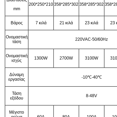
200*250*210
358*285*302
358*285*302
358*2
mm
Βάρος
7 κιλά
21 κιλά
23 κιλά
23 
Ονομαστική
220VAC-50/60Hz
τάση
Ονομαστική
1300W
2700W
3100W
31
ισχύς
Δύναμη
-10℃-40℃
εργασίας
Τάση
8-48V
εξόδου
Μέγιστο
ρεύμα
60Α
80Α
100Α
10