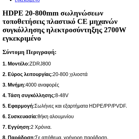
HDPE 20-800mm σωληνώσεων
τοποθετήσεις πλαστικό CE μηχανών
συγκόλλησης ηλεκτροσύντηξης 2700W
εγκεκριμένο
Σύντομη Περιγραφή:
1. Μοντέλο:
ZDRJ800
2. Εύρος λειτουργίας:
20-800 χιλιοστά
3. Μνήμη:
4000 αναφορές
4. Τάση συγκόλλησης:
8-48V
5. Εφαρμογή:
Σωλήνες και εξαρτήματα HDPE/PP/PVDF.
6. Συσκευασία:
θήκη αλουμινίου
7. Εγγύηση:
2 Χρόνια.
8. Παράδοση:
Σε απόθεμα, γρήγορη παράδοση.