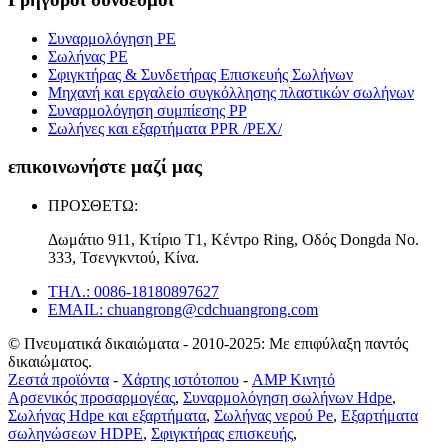
Συναρμολόγηση PE
Σωλήνας PE
Σφιγκτήρας & Συνδετήρας Επισκευής Σωλήνων
Μηχανή και εργαλείο συγκόλλησης πλαστικών σωλήνων
Συναρμολόγηση συμπίεσης PP
Σωλήνες και εξαρτήματα PPR /PEX/
επικοινωνήστε μαζί μας
ΠΡΟΣΘΕΤΩ:
Δωμάτιο 911, Κτίριο T1, Κέντρο Ring, Οδός Dongda Νο.
333, Τσενγκντού, Κίνα.
ΤΗΛ.: 0086-18180897627
EMAIL: chuangrong@cdchuangrong.com
© Πνευματικά δικαιώματα - 2010-2025: Με επιφύλαξη παντός
δικαιώματος.
Ζεστά προϊόντα
-
Χάρτης ιστότοπου
-
AMP Κινητό
Αρσενικός προσαρμογέας
,
Συναρμολόγηση σωλήνων Hdpe
,
Σωλήνας Hdpe και εξαρτήματα
,
Σωλήνας νερού Pe
,
Εξαρτήματα
σωληνώσεων HDPE
,
Σφιγκτήρας επισκευής
,