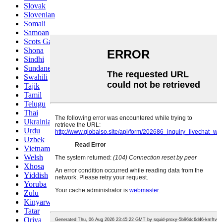
Slovak
Slovenian
Somali
Samoan
Scots Gaelic
Shona
Sindhi
Sundanese
Swahili
Tajik
Tamil
Telugu
Thai
Ukrainian
Urdu
Uzbek
Vietnamese
Welsh
Xhosa
Yiddish
Yoruba
Zulu
Kinyarwanda
Tatar
Oriya