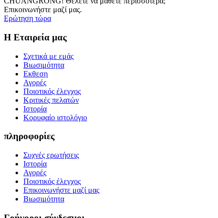
CHUANGRONG! Θέλετε να μάθετε περισσότερα;
Επικοινωνήστε μαζί μας.
Ερώτηση τώρα
Η Εταιρεία μας
Σχετικά με εμάς
Βιωσιμότητα
Εκθεση
Αγορές
Ποιοτικός έλεγχος
Κριτικές πελατών
Ιστορία
Κορυφαίο ιστολόγιο
πληροφορίες
Συχνές ερωτήσεις
Ιστορία
Αγορές
Ποιοτικός έλεγχος
Επικοινωνήστε μαζί μας
Βιωσιμότητα
Γρήγοροι σύνδεσμοι