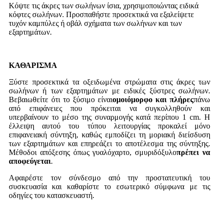
Κόψτε τις άκρες των σωλήνων ίσια, χρησιμοποιώντας ειδικά
κόφτες σωλήνων. Προσπαθήστε προσεκτικά να εξαλείψετε
τυχόν καμπύλες ή οβάλ σχήματα των σωλήνων και των
εξαρτημάτων.
ΚΑΘΑΡΙΣΜΑ
Ξύστε προσεκτικά τα οξειδωμένα στρώματα στις άκρες των
σωλήνων ή των εξαρτημάτων με ειδικές ξύστρες σωλήνων.
Βεβαιωθείτε ότι το ξύσιμο είναι
ομοιόμορφο και πλήρες
πάνω
από επιφάνειες που πρόκειται να συγκολληθούν και
υπερβαίνουν το μέσο της συναρμογής κατά περίπου 1 cm. Η
έλλειψη αυτού του τύπου λειτουργίας προκαλεί μόνο
επιφανειακή σύντηξη, καθώς εμποδίζει τη μοριακή διείσδυση
των εξαρτημάτων και επηρεάζει το αποτέλεσμα της σύντηξης.
Μέθοδοι απόξεσης όπως γυαλόχαρτο, σμυριδόξυλο
πρέπει να
αποφεύγεται
.
Αφαιρέστε τον σύνδεσμο από την προστατευτική του
συσκευασία και καθαρίστε το εσωτερικό σύμφωνα με τις
οδηγίες του κατασκευαστή.