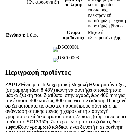
Ηλεκτροσύντηξη
πώληση:
και υπηρεσία
επισκευής,
ηλεκτρονική
υποστήριξη, τεχνική
υποστήριξη βίντεο
Όνομα
Μηχανή
Εγγύηση:
1 έτος
προϊόντος:
ηλεκτροσύντηξης
Περιγραφή προϊόντος
ΖΔΡΤΖ
Είναι μια Πολυχρηστική Μηχανή Ηλεκτροσύντηξης
(σε χαμηλή τάση 8¸48V) ικανή να συντήξει οποιαδήποτε
μάρκα ζεύκτη που διατίθεται στην αγορά, έως 400 mm για
την έκδοση 400 και έως 800 mm για την έκδοση. Η μηχανή
ορίζει αυτόματα τις σωστές παραμέτρους σύντηξης με
ανάγνωση οπτικής πένας ή χειροκίνητη εισαγωγή
γραμμωτού κώδικα ορατού στους ζεύκτες (σύμφωνα με το
πρότυπο ISO13950). Σε περίπτωση που οι ζεύκτες δεν
εμφανίζουν γραμμωτό κώδικα, είναι δυνατή η χειροκίνητη