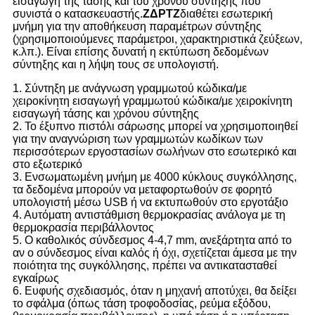
εισαγωγή της τάσης και του χρόνου σύντηξης που
συνιστά ο κατασκευαστής.
ΖΔΡΤΖ
διαθέτει εσωτερική
μνήμη για την αποθήκευση παραμέτρων σύντηξης
(χρησιμοποιούμενες παράμετροι, χαρακτηριστικά ζεύξεων,
κ.λπ.). Είναι επίσης δυνατή η εκτύπωση δεδομένων
σύντηξης και η λήψη τους σε υπολογιστή.
1. Σύντηξη με ανάγνωση γραμμωτού κώδικα/με
χειροκίνητη εισαγωγή γραμμωτού κώδικα/με χειροκίνητη
εισαγωγή τάσης και χρόνου σύντηξης
2. Το έξυπνο πιστόλι σάρωσης μπορεί να χρησιμοποιηθεί
για την αναγνώριση των γραμμωτών κωδίκων των
περισσότερων εργοστασίων σωλήνων στο εσωτερικό και
στο εξωτερικό
3. Ενσωματωμένη μνήμη με 4000 κύκλους συγκόλλησης,
τα δεδομένα μπορούν να μεταφορτωθούν σε φορητό
υπολογιστή μέσω USB ή να εκτυπωθούν στο εργοτάξιο
4. Αυτόματη αντιστάθμιση θερμοκρασίας ανάλογα με τη
θερμοκρασία περιβάλλοντος
5. Ο καθολικός σύνδεσμος 4-4,7 mm, ανεξάρτητα από το
αν ο σύνδεσμος είναι καλός ή όχι, σχετίζεται άμεσα με την
ποιότητα της συγκόλλησης, πρέπει να αντικατασταθεί
εγκαίρως
6. Ευφυής σχεδιασμός, όταν η μηχανή αποτύχει, θα δείξει
το σφάλμα (όπως τάση τροφοδοσίας, ρεύμα εξόδου,