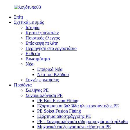
Σπίτι
Σχετικά με εμάς
Ιστορία
Κριτικές πελατών
Ποιοτικός έλεγχος
Επίσκεψη πελάτη
Περιήγηση στο εργοστάσιο
Εκθεση
Βιωσιμότητα
Νέα
Εταιρικά Νέα
Νέα του Κλάδου
Συχνές ερωτήσεις
Προϊόντα
Σωλήνας PE
Συναρμολόγηση PE
PE Butt Fusion Fitting
Εξάρτημα και βαλβίδα ηλεκτροσύντηξης PE
PE Soket Fusion Fitting
Εξάρτημα αποστράγγισης PE
PE - Συναρμολόγηση σιδηροτροχιάς από χάλυβα
Μηχανικά επεξεργασμένο εξάρτημα PE