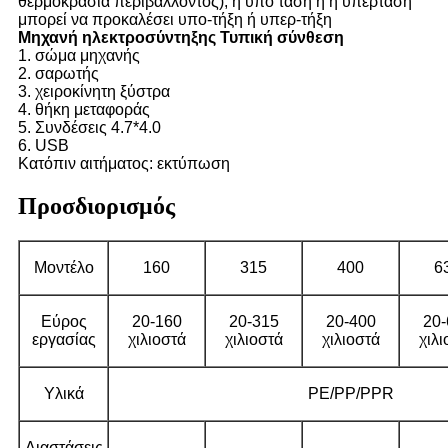
θερμοκρασία περιβάλλοντος), η υπό τάση ή η υπέρταση
μπορεί να προκαλέσει υπο-τήξη ή υπερ-τήξη
Μηχανή ηλεκτροσύντηξης Τυπική σύνθεση
1. σώμα μηχανής
2. σαρωτής
3. χειροκίνητη ξύστρα
4. θήκη μεταφοράς
5. Συνδέσεις 4.7*4.0
6. USB
Κατόπιν αιτήματος: εκτύπωση
Προσδιορισμός
Μοντέλο
160
315
400
6
Εύρος
20-160
20-315
20-400
20-
εργασίας
χιλιοστά
χιλιοστά
χιλιοστά
χιλι
Υλικά
PE/PP/PPR
Διαστάσεις