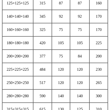
125×125×125
315
87
87
160
140×140×140
345
92
92
170
160×160×160
325
75
75
170
180×180×180
420
105
105
225
200×200×200
377
75
84
200
225×225×225
484
120
120
230
250×250×250
517
120
120
265
280×280×280
590
140
140
300
315×315×315
615
130
125
310