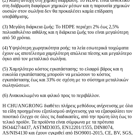
(2) Καλή αντοχή στη χημική διάβρωση: Το HDPE είναι ανθεκτικό
στη διάβρωση διαφόρων χημικών μέσων και η παρουσία χημικών
ουσιών στον σωλήνα δεν θα προκαλέσει καμία επίδραση
υποβάθμισης.
(3) Μεγάλη διάρκεια ζωής: Το HDPE περιέχει 2% έως 2,5%
πολυαιθυλένιο αιθάλης και η διάρκεια ζωής του είναι μεγαλύτερη
από 50 χρόνια.
(4) Υψηλότερη χωρητικότητα ροής: τα λεία εσωτερικά τοιχώματα
έχουν ως αποτέλεσμα χαμηλότερη απώλεια πίεσης και μεγαλύτερο
όγκο από τον μεταλλικό σωλήνα.
(5) Χαμηλότερο κόστος εγκατάστασης: το ελαφρύ βάρος και η
ευκολία εγκατάστασης μπορούν να μειώσουν το κόστος
εγκατάστασης έως και 33% σε σχέση με το σύστημα μεταλλικών
σωληνώσεων.
(6) Ανακυκλωμένο και φιλικό προς το περιβάλλον.
Η CHUANGRONG διαθέτει πλήρεις μεθόδους ανίχνευσης με όλα
τα είδη προηγμένου εξοπλισμού ανίχνευσης για να εξασφαλίσει τον
ποιοτικό έλεγχο σε όλες τις διαδικασίες, από την πρώτη ύλη έως το
τελικό προϊόν. Τα προϊόντα είναι σύμφωνα με τα πρότυπα
ISO4427/4437, ASTMD3035, EN12201/1555, DIN8074,
AS/NIS4130 και έχουν εγκριθεί από ISO9001-2015, CE, BV, SGS,