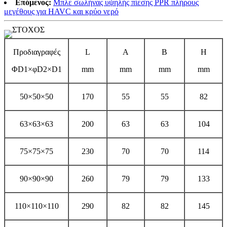
Επόμενος:
Μπλε σωλήνας υψηλής πίεσης PPR πλήρους
μεγέθους για HAVC και κρύο νερό
Προδιαγραφές
L
A
B
H
ΦD1×φD2×D1
mm
mm
mm
mm
50×50×50
170
55
55
82
63×63×63
200
63
63
104
75×75×75
230
70
70
114
90×90×90
260
79
79
133
110×110×110
290
82
82
145