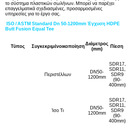
το σύστημα πλαστικών σωλήνων. Μπορεί να παρέχει
επαγγελματικά σχεδιασμένες, προσαρμοσμένες
υπηρεσίες για το έργο σας.
ISO / ASTM Standard Dn 50-1200mm Έγχυση HDPE
Butt Fusion Equal Tee
Διάμετρος
Τύπος
Συγκεκριμένο
ικοποίηση
Πίεση
(mm)
SDR17,
SDR11,
DN50-
Περιστέλλων
SDR9
1200mm
(90-
400mm)
SDR17,
SDR11,
DN50-
Ίσο Τι
SDR9
1200mm
(90-
400mm)