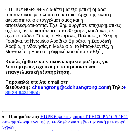
C
Η HUANGRONG διαθέτει μια εξαιρετική ομάδα
προσωπικού με πλούσια εμπειρία. Αρχή της είναι η
ακεραιότητα, ο επαγγελματισμός και η
αποτελεσματικότητα. Έχει δημιουργήσει επιχειρηματικές
σχέσεις με περισσότερες από 80 χώρες και ζώνες σε
σχετικό κλάδο. Όπως οι Ηνωμένες Πολιτείες, η Χιλή, η
Γουιάνα, τα Ηνωμένα Αραβικά Εμιράτα, η Σαουδική
Αραβία, η Ινδονησία, η Μαλαισία, το Μπαγκλαντές, η
Μογγολία, η Ρωσία, η Αφρική και ούτω καθεξής.
Καλώς ήρθατε να επικοινωνήσετε μαζί μας για
λεπτομέρειες σχετικά με τα προϊόντα και
επαγγελματική εξυπηρέτηση.
Παρακαλώ στείλτε email στη
διεύθυνση:
chuangrong@cdchuangrong.com
ή Τηλ.:
+
86-28-84319855
Προηγούμενος:
HDPE θηλυκό γράμμα Τ PE100 PN16 SDR11
συναρμολογήσεων τήξης υποδοχών για τη βιομηχανική μεταφορά
υγρών