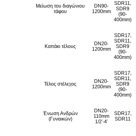
SDR11,
Μείωση του διαγώνιου
DN90-
SDR9
τάφου
1200mm
(90-
400mm)
SDR17,
SDR11,
DN20-
Καπάκι τέλους
SDR9
1200mm
(90-
400mm)
SDR17,
SDR11,
DN20-
Τέλος στέλεχος
SDR9
1200mm
(90-
400mm)
DN20-
Ένωση Ανδρών
SDR17,
110mm
(Γυναικών)
SDR11
1/2'-4'