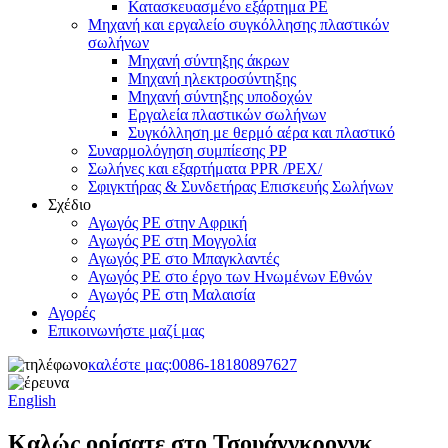
Κατασκευασμένο εξάρτημα PE
Μηχανή και εργαλείο συγκόλλησης πλαστικών
σωλήνων
Μηχανή σύντηξης άκρων
Μηχανή ηλεκτροσύντηξης
Μηχανή σύντηξης υποδοχών
Εργαλεία πλαστικών σωλήνων
Συγκόλληση με θερμό αέρα και πλαστικό
Συναρμολόγηση συμπίεσης PP
Σωλήνες και εξαρτήματα PPR /PEX/
Σφιγκτήρας & Συνδετήρας Επισκευής Σωλήνων
Σχέδιο
Αγωγός PE στην Αφρική
Αγωγός PE στη Μογγολία
Αγωγός PE στο Μπαγκλαντές
Αγωγός PE στο έργο των Ηνωμένων Εθνών
Αγωγός PE στη Μαλαισία
Αγορές
Επικοινωνήστε μαζί μας
καλέστε μας:
0086-18180897627
English
Καλώς ορίσατε στο Τσουάνγκρονγκ