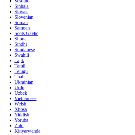
Sesotho
Sinhala
Slovak
Slovenian
Somali
Samoan
Scots Gaelic
Shona
Sindhi
Sundanese
Swahili
Tajik
Tamil
Telugu
Thai
Ukrainian
Urdu
Uzbek
Vietnamese
Welsh
Xhosa
Yiddish
Yoruba
Zulu
Kinyarwanda