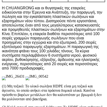
Η CHUANGRONG και οι θυγατρικές της εταιρείες
ειδικεύονται στην Έρευνα και Ανάπτυξη, την παραγωγή, την
πώληση και την εγκατάσταση πλαστικών σωλήνων και
εξαρτημάτων νέου τύπου. Διατηρούσε πέντε εργοστάσια,
αποτελώντας έναν από τους μεγαλύτερους κατασκευαστές
και προμηθευτές πλαστικών σωλήνων και εξαρτημάτων στην
Κίνα. Επιπλέον, η εταιρεία διαθέτει περισσότερες από 100
σειρές γραμμών παραγωγής σωλήνων που είναι
προηγμένες στην εγχώρια και στο εξωτερικό, 200 σειρές
εξοπλισμού παραγωγής εξαρτημάτων. Η παραγωγική της
ικανότητα φτάνει τους 100 χιλιάδες τόνους. Τα κύρια
συστήματα περιλαμβάνουν 6 συστήματα νερού, φυσικού
αερίου, βυθοκόρησης, εξόρυξης, άρδευσης και ηλεκτρικής
ενέργειας, περισσότερες από 20 σειρές και περισσότερες
από 7000 προδιαγραφές.
(1) Μη τοξικό: Το υλικό σωλήνα HDPE είναι μη τοξικό και
άγευστο, το οποίο ανήκει στα πράσινα δομικά υλικά. Κανένα
πρόσθετο βαρέων μετάλλων δεν θα καλυπτόταν με βρωμιά ή δεν
θα μολύνονταν από βακτήρια.