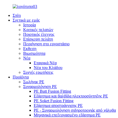
Σπίτι
Σχετικά με εμάς
Ιστορία
Κριτικές πελατών
Ποιοτικός έλεγχος
Επίσκεψη πελάτη
Περιήγηση στο εργοστάσιο
Εκθεση
Βιωσιμότητα
Νέα
Εταιρικά Νέα
Νέα του Κλάδου
Συχνές ερωτήσεις
Προϊόντα
Σωλήνας PE
Συναρμολόγηση PE
PE Butt Fusion Fitting
Εξάρτημα και βαλβίδα ηλεκτροσύντηξης PE
PE Soket Fusion Fitting
Εξάρτημα αποστράγγισης PE
PE - Συναρμολόγηση σιδηροτροχιάς από χάλυβα
Μηχανικά επεξεργασμένο εξάρτημα PE