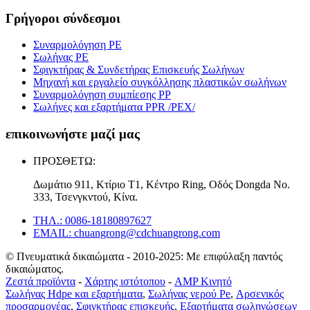
Γρήγοροι σύνδεσμοι
Συναρμολόγηση PE
Σωλήνας PE
Σφιγκτήρας & Συνδετήρας Επισκευής Σωλήνων
Μηχανή και εργαλείο συγκόλλησης πλαστικών σωλήνων
Συναρμολόγηση συμπίεσης PP
Σωλήνες και εξαρτήματα PPR /PEX/
επικοινωνήστε μαζί μας
ΠΡΟΣΘΕΤΩ:
Δωμάτιο 911, Κτίριο T1, Κέντρο Ring, Οδός Dongda Νο.
333, Τσενγκντού, Κίνα.
ΤΗΛ.: 0086-18180897627
EMAIL: chuangrong@cdchuangrong.com
© Πνευματικά δικαιώματα - 2010-2025: Με επιφύλαξη παντός
δικαιώματος.
Ζεστά προϊόντα
-
Χάρτης ιστότοπου
-
AMP Κινητό
Σωλήνας Hdpe και εξαρτήματα
,
Σωλήνας νερού Pe
,
Αρσενικός
προσαρμογέας
,
Σφιγκτήρας επισκευής
,
Εξαρτήματα σωληνώσεων