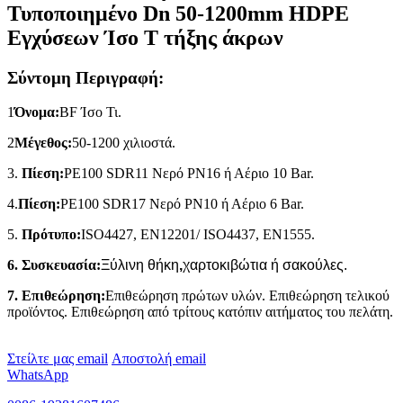
Τυποποιημένο Dn 50-1200mm HDPE
Εγχύσεων Ίσο Τ τήξης άκρων
Σύντομη Περιγραφή:
1
Όνομα:
BF
Ίσο Τι.
2
Μέγεθος:
50-1200 χιλιοστά.
3.
Πίεση:
PE100 SDR11 Νερό PN16 ή Αέριο 10 Bar.
4.
Πίεση:
PE100 SDR17 Νερό PN10 ή Αέριο 6 Bar.
5.
Πρότυπο:
ISO4427, EN12201/ ISO4437, EN1555.
6. Συσκευασία:
Ξύλινη θήκη
,
χαρτοκιβώτια ή σακούλες.
7. Επιθεώρηση:
Επιθεώρηση πρώτων υλών. Επιθεώρηση τελικού
προϊόντος. Επιθεώρηση από τρίτους κατόπιν αιτήματος του πελάτη.
Στείλτε μας email
Αποστολή email
WhatsApp