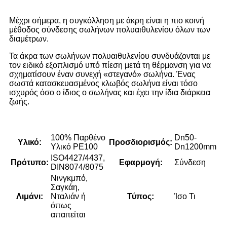
Μέχρι σήμερα, η συγκόλληση με άκρη είναι η πιο κοινή
μέθοδος σύνδεσης σωλήνων πολυαιθυλενίου όλων των
διαμέτρων.
Τα άκρα των σωλήνων πολυαιθυλενίου συνδυάζονται με
τον ειδικό εξοπλισμό υπό πίεση μετά τη θέρμανση για να
σχηματίσουν έναν συνεχή «στεγανό» σωλήνα. Ένας
σωστά κατασκευασμένος κλωβός σωλήνα είναι τόσο
ισχυρός όσο ο ίδιος ο σωλήνας και έχει την ίδια διάρκεια
ζωής.
100% Παρθένο
Dn50-
Υλικό:
Προσδιορισμός:
Υλικό PE100
Dn1200mm
ISO4427/4437,
Πρότυπο:
Εφαρμογή:
Σύνδεση
DIN8074/8075
Νινγκμπό,
Σαγκάη,
Λιμάνι:
Νταλιάν ή
Τύπος:
Ίσο Τι
όπως
απαιτείται