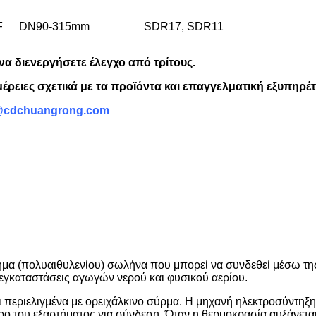
F
DN90-315mm
SDR17, SDR11
να διενεργήσετε έλεγχο από τρίτους.
έρειες σχετικά με τα προϊόντα και επαγγελματική εξυπηρέ
@cdchuangrong.com
τημα (πολυαιθυλενίου) σωλήνα που μπορεί να συνδεθεί μέσω τη
α εγκαταστάσεις αγωγών νερού και φυσικού αερίου.
 περιελιγμένα με ορειχάλκινο σύρμα. Η μηχανή ηλεκτροσύντηξη
ρο του εξαρτήματος για σύνδεση. Όταν η θερμοκρασία αυξάνεται