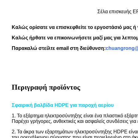
Σέλα επισκευής E
Καλώς ορίσατε να επισκεφθείτε το εργοστάσιό μας ή 
Καλώς ήρθατε να επικοινωνήσετε μαζί μας για λεπτομ
Παρακαλώ στείλτε email στη διεύθυνση:
chuangrong
Περιγραφή προϊόντος
Σφαιρική βαλβίδα HDPE για παροχή αερίου
1. Το εξάρτημα ηλεκτροσύντηξης είναι ένα πλαστικό εξάρ
Παρέχει γρήγορες, ανθεκτικές και ασφαλείς συνδέσεις γι
2. Τα άκρα των εξαρτημάτων ηλεκτροσύντηξης HDPE είναι
του ορειχάλκινου σύρματος που είναι περιελιγμένο στο άκ