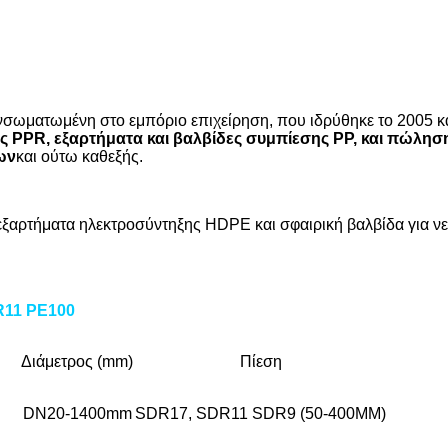
νσωματωμένη στο εμπόριο επιχείρηση, που ιδρύθηκε το 2005 
δες PPR, εξαρτήματα και βαλβίδες συμπίεσης PP, και πώ
ων
και ούτω καθεξής.
ρτήματα ηλεκτροσύντηξης HDPE και σφαιρική βαλβίδα για ν
R11 PE100
Διάμετρος (mm)
Πίεση
DN20-1400mm
SDR17, SDR11 SDR9 (50-400MM)