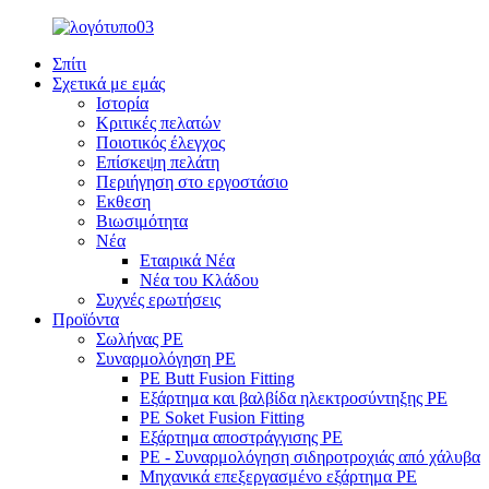
Σπίτι
Σχετικά με εμάς
Ιστορία
Κριτικές πελατών
Ποιοτικός έλεγχος
Επίσκεψη πελάτη
Περιήγηση στο εργοστάσιο
Εκθεση
Βιωσιμότητα
Νέα
Εταιρικά Νέα
Νέα του Κλάδου
Συχνές ερωτήσεις
Προϊόντα
Σωλήνας PE
Συναρμολόγηση PE
PE Butt Fusion Fitting
Εξάρτημα και βαλβίδα ηλεκτροσύντηξης PE
PE Soket Fusion Fitting
Εξάρτημα αποστράγγισης PE
PE - Συναρμολόγηση σιδηροτροχιάς από χάλυβα
Μηχανικά επεξεργασμένο εξάρτημα PE