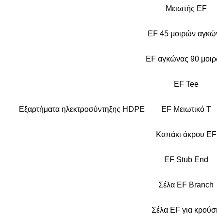
Μειωτής EF
EF 45 μοιρών αγκώ
EF αγκώνας 90 μοι
EF Tee
Εξαρτήματα ηλεκτροσύντηξης HDPE
EF Μειωτικό Τ
Καπάκι άκρου EF
EF Stub End
Σέλα EF Branch
Σέλα EF για κρούσ