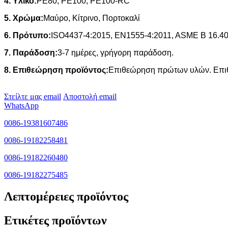
4.
Υλικό:
PE80, PE100, PE100-RC
5. Χρώμα:
Μαύρο, Κίτρινο, Πορτοκαλί
6.
Πρότυπο:
ISO4437-4:2015
, EN1555-4:2011, ASME B 16.4
7. Παράδοση:
3-7 ημέρες, γρήγορη παράδοση.
8. Επιθεώρηση προϊόντος:
Επιθεώρηση πρώτων υλών. Επιθε
Στείλτε μας email
Αποστολή email
WhatsApp
0086-19381607486
0086-19182258481
0086-19182260480
0086-19182275485
Λεπτομέρειες προϊόντος
Ετικέτες προϊόντων