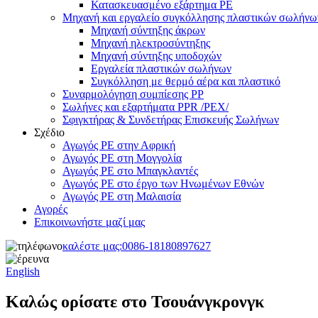
Κατασκευασμένο εξάρτημα PE
Μηχανή και εργαλείο συγκόλλησης πλαστικών σωλήνω
Μηχανή σύντηξης άκρων
Μηχανή ηλεκτροσύντηξης
Μηχανή σύντηξης υποδοχών
Εργαλεία πλαστικών σωλήνων
Συγκόλληση με θερμό αέρα και πλαστικό
Συναρμολόγηση συμπίεσης PP
Σωλήνες και εξαρτήματα PPR /PEX/
Σφιγκτήρας & Συνδετήρας Επισκευής Σωλήνων
Σχέδιο
Αγωγός PE στην Αφρική
Αγωγός PE στη Μογγολία
Αγωγός PE στο Μπαγκλαντές
Αγωγός PE στο έργο των Ηνωμένων Εθνών
Αγωγός PE στη Μαλαισία
Αγορές
Επικοινωνήστε μαζί μας
καλέστε μας:
0086-18180897627
English
Καλώς ορίσατε στο Τσουάνγκρονγκ