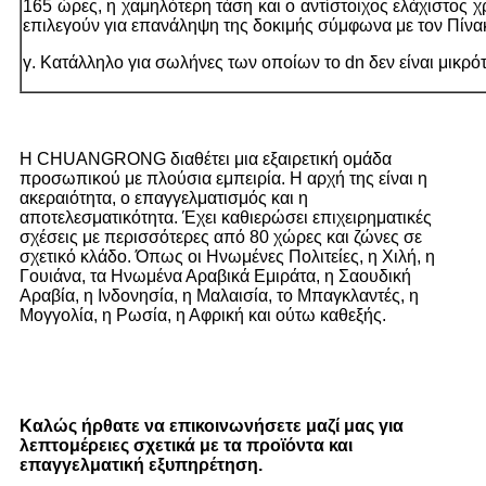
165 ώρες, η χαμηλότερη τάση και ο αντίστοιχος ελάχιστος 
επιλεγούν για επανάληψη της δοκιμής σύμφωνα με τον Πίνα
γ. Κατάλληλο για σωλήνες των οποίων το dn δεν είναι μικρ
Η CHUANGRONG διαθέτει μια εξαιρετική ομάδα
προσωπικού με πλούσια εμπειρία. Η αρχή της είναι η
ακεραιότητα, ο επαγγελματισμός και η
αποτελεσματικότητα. Έχει καθιερώσει επιχειρηματικές
σχέσεις με περισσότερες από 80 χώρες και ζώνες σε
σχετικό κλάδο. Όπως οι Ηνωμένες Πολιτείες, η Χιλή, η
Γουιάνα, τα Ηνωμένα Αραβικά Εμιράτα, η Σαουδική
Αραβία, η Ινδονησία, η Μαλαισία, το Μπαγκλαντές, η
Μογγολία, η Ρωσία, η Αφρική και ούτω καθεξής.
Καλώς ήρθατε να επικοινωνήσετε μαζί μας για
λεπτομέρειες σχετικά με τα προϊόντα και
επαγγελματική εξυπηρέτηση.