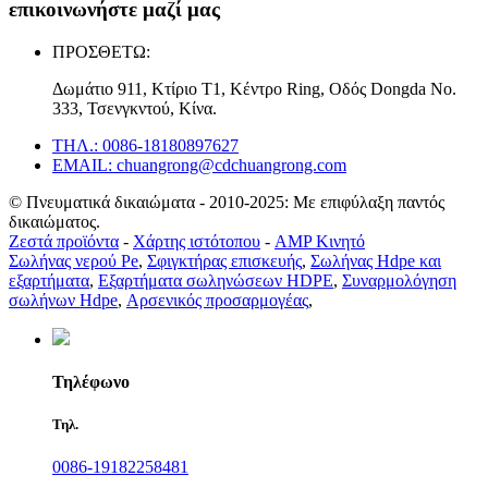
επικοινωνήστε μαζί μας
ΠΡΟΣΘΕΤΩ:
Δωμάτιο 911, Κτίριο T1, Κέντρο Ring, Οδός Dongda Νο.
333, Τσενγκντού, Κίνα.
ΤΗΛ.: 0086-18180897627
EMAIL: chuangrong@cdchuangrong.com
© Πνευματικά δικαιώματα - 2010-2025: Με επιφύλαξη παντός
δικαιώματος.
Ζεστά προϊόντα
-
Χάρτης ιστότοπου
-
AMP Κινητό
Σωλήνας νερού Pe
,
Σφιγκτήρας επισκευής
,
Σωλήνας Hdpe και
εξαρτήματα
,
Εξαρτήματα σωληνώσεων HDPE
,
Συναρμολόγηση
σωλήνων Hdpe
,
Αρσενικός προσαρμογέας
,
Τηλέφωνο
Τηλ.
0086-19182258481