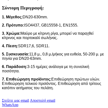
Σύντομη Περιγραφή:
1. Μέγεθος:
DN20-630mm.
2. Πρότυπο:
ISO4437, GB15558-1, EN1555.
3. Χρώμα:
Μαύρο με κίτρινη ρίγα, μπορεί να παραχθεί
κίτρινος και πορτοκαλί σωλήνας.
4. Πίεση:
SDR17,6, SDR11.
5. Συσκευασία:
11,8 μ., 0,8 μ./μήκος για ευθεία, 50-200 μ. με
πηνία για DN20-63mm.
6. Παράδοση:
3-15 ημέρες ανάλογα με τη συνολική
ποσότητα.
7. Επιθεώρηση προϊόντος:
Επιθεώρηση πρώτων υλών.
Επιθεώρηση τελικού προϊόντος. Επιθεώρηση από τρίτους
κατόπιν αιτήματος του πελάτη.
Στείλτε μας email
Αποστολή email
WhatsApp