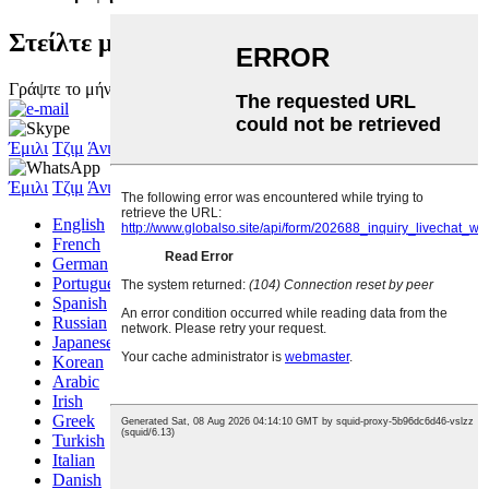
Στείλτε μας το μήνυμά σας:
Γράψτε το μήνυμά σας εδώ και στείλτε το σε εμάς
Έμιλι
Τζιμ
Άνι
Χαρά
Έμιλι
Τζιμ
Άνι
Χαρά
English
French
German
Portuguese
Spanish
Russian
Japanese
Korean
Arabic
Irish
Greek
Turkish
Italian
Danish