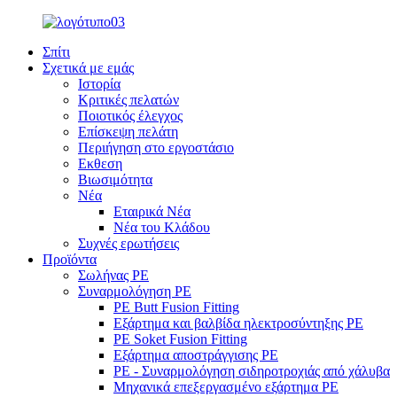
Σπίτι
Σχετικά με εμάς
Ιστορία
Κριτικές πελατών
Ποιοτικός έλεγχος
Επίσκεψη πελάτη
Περιήγηση στο εργοστάσιο
Εκθεση
Βιωσιμότητα
Νέα
Εταιρικά Νέα
Νέα του Κλάδου
Συχνές ερωτήσεις
Προϊόντα
Σωλήνας PE
Συναρμολόγηση PE
PE Butt Fusion Fitting
Εξάρτημα και βαλβίδα ηλεκτροσύντηξης PE
PE Soket Fusion Fitting
Εξάρτημα αποστράγγισης PE
PE - Συναρμολόγηση σιδηροτροχιάς από χάλυβα
Μηχανικά επεξεργασμένο εξάρτημα PE