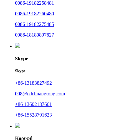
0086-19182258481
0086-19182260480
0086-19182275485
0086-18180897627
Skype
Skype
+86-13183827492
008@cdchuangrong.com
+86-13602187661
+86-15528791623
Κορυφή