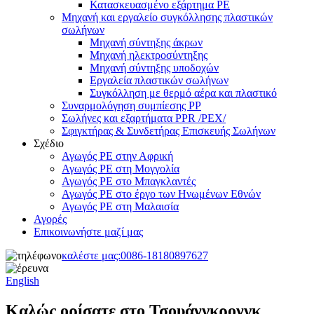
Κατασκευασμένο εξάρτημα PE
Μηχανή και εργαλείο συγκόλλησης πλαστικών
σωλήνων
Μηχανή σύντηξης άκρων
Μηχανή ηλεκτροσύντηξης
Μηχανή σύντηξης υποδοχών
Εργαλεία πλαστικών σωλήνων
Συγκόλληση με θερμό αέρα και πλαστικό
Συναρμολόγηση συμπίεσης PP
Σωλήνες και εξαρτήματα PPR /PEX/
Σφιγκτήρας & Συνδετήρας Επισκευής Σωλήνων
Σχέδιο
Αγωγός PE στην Αφρική
Αγωγός PE στη Μογγολία
Αγωγός PE στο Μπαγκλαντές
Αγωγός PE στο έργο των Ηνωμένων Εθνών
Αγωγός PE στη Μαλαισία
Αγορές
Επικοινωνήστε μαζί μας
καλέστε μας:
0086-18180897627
English
Καλώς ορίσατε στο Τσουάνγκρονγκ