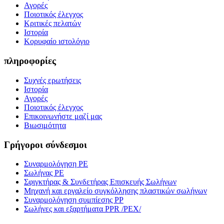
Αγορές
Ποιοτικός έλεγχος
Κριτικές πελατών
Ιστορία
Κορυφαίο ιστολόγιο
πληροφορίες
Συχνές ερωτήσεις
Ιστορία
Αγορές
Ποιοτικός έλεγχος
Επικοινωνήστε μαζί μας
Βιωσιμότητα
Γρήγοροι σύνδεσμοι
Συναρμολόγηση PE
Σωλήνας PE
Σφιγκτήρας & Συνδετήρας Επισκευής Σωλήνων
Μηχανή και εργαλείο συγκόλλησης πλαστικών σωλήνων
Συναρμολόγηση συμπίεσης PP
Σωλήνες και εξαρτήματα PPR /PEX/