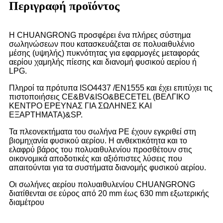
Περιγραφή προϊόντος
Η CHUANGRONG προσφέρει ένα πλήρες σύστημα
σωληνώσεων που κατασκευάζεται σε πολυαιθυλένιο
μέσης (υψηλής) πυκνότητας για εφαρμογές μεταφοράς
αερίου χαμηλής πίεσης και διανομή φυσικού αερίου ή
LPG.
Πληροί τα πρότυπα ISO4437 /EN1555 και έχει επιτύχει τις
πιστοποιήσεις CE&BV&ISO&BECETEL (ΒΕΛΓΙΚΟ
ΚΕΝΤΡΟ ΕΡΕΥΝΑΣ ΓΙΑ ΣΩΛΗΝΕΣ ΚΑΙ
ΕΞΑΡΤΗΜΑΤΑ)&SP.
Τα πλεονεκτήματα του σωλήνα PE έχουν εγκριθεί στη
βιομηχανία φυσικού αερίου. Η ανθεκτικότητα και το
ελαφρύ βάρος του πολυαιθυλενίου προσθέτουν στις
οικονομικά αποδοτικές και αξιόπιστες λύσεις που
απαιτούνται για τα συστήματα διανομής φυσικού αερίου.
Οι σωλήνες αερίου πολυαιθυλενίου CHUANGRONG
διατίθενται σε εύρος από 20 mm έως 630 mm εξωτερικής
διαμέτρου