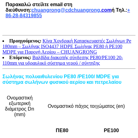
Παρακαλώ στείλτε email στη
διεύθυνση:
chuangrong@cdchuangrong
.com
ή Τηλ.:
+
86-28-84319855
Προηγούμενος:
Κίνα Χονδρική Κατασκευαστές Σωλήνων Pe
180mm – Σωλήνας ISO4437 HDPE Σωλήνας PE80 ή PE100
MDPE για Παροχή Αερίου – CHUANGRONG
Επόμενος:
Βαλβίδα διακοπής σύνδεσης PE80/PE100 20-
110mm για υδραυλικό σύστημα νερού / σύντηξης
Σωλήνας πολυαιθυλενίου PE80 /PE100/ MDPE για
σύστημα σωλήνων φυσικού αερίου και πετρελαίου
Ονομαστική
εξωτερική
Ονομαστικό πάχος τοιχώματος (en)
διάμετρος Dn
(mm)
ΠΕ80
PE100