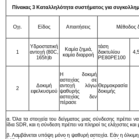
Πίνακας 3 Καταλληλότητα συστήματος για συγκολλημ
Οχι.
Είδος
Απαιτήσεις
Μέθοδος 
Υδροστατική
τάση
Καμία ζημιά,
1
αντοχή (80C,
δακτυλίου
4,
καμία διαρροή
165h)b
PE80PE100
Η δοκιμή
αστοχίας σε
Δοκιμή
αντοχή λόγω
Θερμοκρασία
2
εφελκυσμού
ψαθυρής
δοκιμής
αστοχίας δεν
πέρασε
α. Όλα τα στοιχεία του δείγματος μιας σύνδεσης πρέπει να
ίδια SDR, και η σύνδεση πρέπει να πληροί τις ελάχιστες και
β. Λαμβάνεται υπόψη μόνο η ψαθυρή αστοχία. Εάν η όλκιμη 