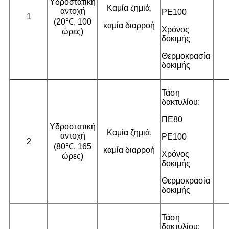
Υδροστατική
Καμία ζημιά,
αντοχή
PE100
1
(20℃, 100
καμία διαρροή
Χρόνος
ώρες)
δοκιμής
Θερμοκρασία
δοκιμής
Τάση
δακτυλίου:
ΠΕ80
Υδροστατική
Καμία ζημιά,
αντοχή
PE100
2
(80℃, 165
καμία διαρροή
Χρόνος
ώρες)
δοκιμής
Θερμοκρασία
δοκιμής
Τάση
δακτυλίου: