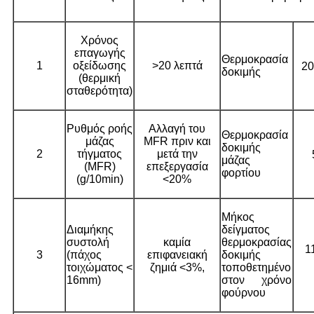
Χρόνος
επαγωγής
Θερμοκρασία
1
οξείδωσης
>20 λεπτά
20
δοκιμής
(θερμική
σταθερότητα)
Ρυθμός ροής
Αλλαγή του
Θερμοκρασία
μάζας
MFR πριν και
δοκιμής
2
τήγματος
μετά την
μάζας
(MFR)
επεξεργασία
φορτίου
(g/10min)
<20%
Μήκος
Διαμήκης
δείγματος
συστολή
καμία
θερμοκρασίας
1
3
(πάχος
επιφανειακή
δοκιμής
τοιχώματος <
ζημιά <3%,
τοποθετημένο
16mm)
στον χρόνο
φούρνου