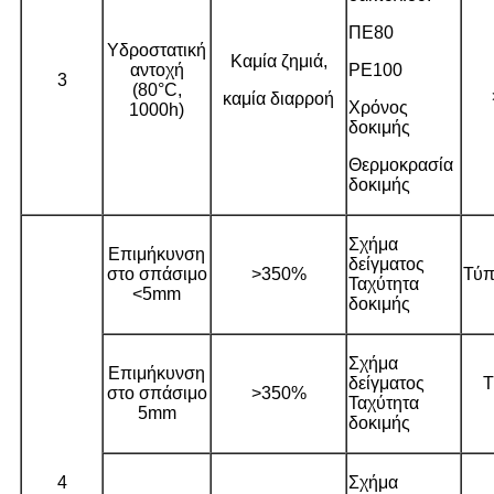
ΠΕ80
Υδροστατική
Καμία ζημιά,
αντοχή
PE100
3
(80°C,
καμία διαρροή
Χρόνος
1000h)
δοκιμής
Θερμοκρασία
δοκιμής
Σχήμα
Επιμήκυνση
δείγματος
στο σπάσιμο
>350%
Τύπ
Ταχύτητα
<5mm
δοκιμής
Σχήμα
Επιμήκυνση
δείγματος
Τ
στο σπάσιμο
>350%
Ταχύτητα
5mm
δοκιμής
4
Σχήμα