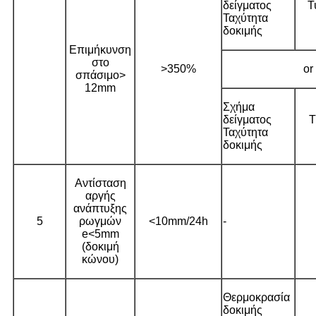
δείγματος
Τ
Ταχύτητα
δοκιμής
Επιμήκυνση
στο
>350%
or
σπάσιμο>
12mm
Σχήμα
δείγματος
Τ
Ταχύτητα
δοκιμής
Αντίσταση
αργής
ανάπτυξης
5
ρωγμών
<10mm/24h
-
e<5mm
(δοκιμή
κώνου)
Θερμοκρασία
δοκιμής