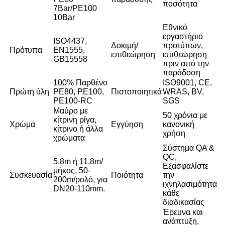
ποσότητα
7Bar/PE100
10Bar
Εθνικό
εργαστήριο
ISO4437,
Δοκιμή/
προτύπων,
Πρότυπα
EN1555,
επιθεώρηση
επιθεώρηση
GB15558
πριν από την
παράδοση
100% Παρθένο
ISO9001, CE,
Πρώτη ύλη
PE80, PE100,
Πιστοποιητικά
WRAS, BV,
PE100-RC
SGS
Μαύρο με
50 χρόνια με
κίτρινη ρίγα,
Χρώμα
Εγγύηση
κανονική
κίτρινο ή άλλα
χρήση
χρώματα
Σύστημα QA &
QC,
5,8m ή 11,8m/
Εξασφαλίστε
μήκος, 50-
Συσκευασία
Ποιότητα
την
200m/ρολό, για
ιχνηλασιμότητα
DN20-110mm.
κάθε
διαδικασίας
Έρευνα και
ανάπτυξη,