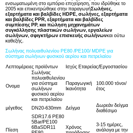
ενσωματωμένη στο εμπόριο επιχείρηση, που ιδρύθηκε το
2005 και επικεντρώθηκε στην παραγωγή
Σωλήνες,
εξαρτήματα και βαλβίδες HDPE, σωλήνες, εξαρτήματα
και βαλβίδες PPR, εξαρτήματα και βαλβίδες
συμπίεσης PP, και πώληση μηχανημάτων
συγκόλλησης πλαστικών σωλήνων, εργαλείων
σωλήνων, σφιγκτήρων επισκευής σωλήνων
και ούτω
καθεξής.
Σωλήνας πολυαιθυλενίου PE80 /PE100/ MDPE για
σύστημα σωλήνων φυσικού αερίου και πετρελαίου
Λεπτομέρειες προϊόντων
Ισχύς Εταιρείας/Εργοστασίου
Σωλήνας
πολυαιθυλενίου
για σύστημα
Παραγωγική
100.000 τόνοι/
Ονομα
σωλήνων
Ικανότητα
έτος
φυσικού αερίου
και πετρελαίου
Δωρεάν δείγμα
μέγεθος
DN20-630mm
Δείγμα
διαθέσιμο
SDR17.6 PE80
5Bar/PE100
3-15 ημέρες,
6Ba
SDR11
Χρόνος
Πίεση
ανάλογα με την
PE80
παράδοσης