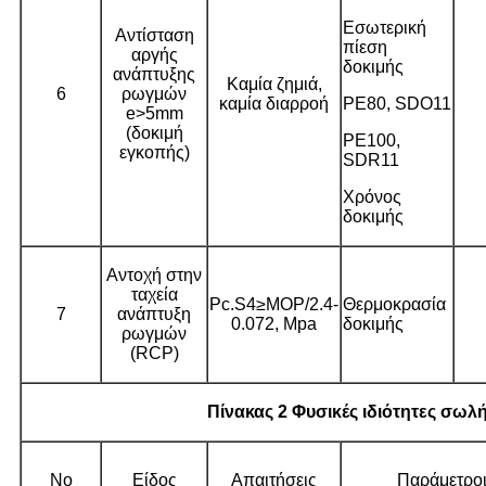
Εσωτερική
Αντίσταση
πίεση
αργής
δοκιμής
ανάπτυξης
Καμία ζημιά,
6
ρωγμών
καμία διαρροή
PE80, SDO11
e>5mm
(δοκιμή
PE100,
εγκοπής)
SDR11
Χρόνος
δοκιμής
Αντοχή στην
ταχεία
Pc.S4≥MOP/2.4-
Θερμοκρασία
7
ανάπτυξη
0.072, Mpa
δοκιμής
ρωγμών
(RCP)
Πίνακας 2 Φυσικές ιδιότητες σω
No
Είδος
Απαιτήσεις
Παράμετροι