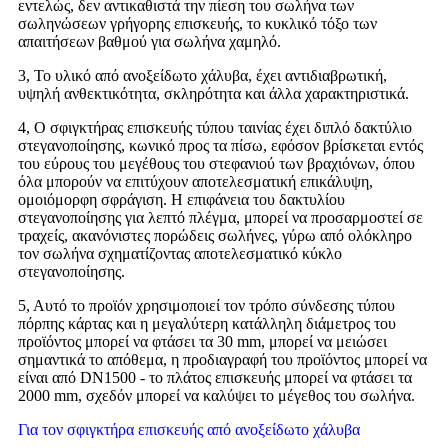
εντελώς, δεν αντικαθιστά την πίεση του σωλήνα των
σωληνώσεων γρήγορης επισκευής, το κυκλικό τόξο των
απαιτήσεων βαθμού για σωλήνα χαμηλό.
3, Το υλικό από ανοξείδωτο χάλυβα, έχει αντιδιαβρωτική,
υψηλή ανθεκτικότητα, σκληρότητα και άλλα χαρακτηριστικά.
4, Ο σφιγκτήρας επισκευής τύπου ταινίας έχει διπλό δακτύλιο
στεγανοποίησης, κωνικό προς τα πίσω, εφόσον βρίσκεται εντός
του εύρους του μεγέθους του στεφανιού των βραχιόνων, όπου
όλα μπορούν να επιτύχουν αποτελεσματική επικάλυψη,
ομοιόμορφη σφράγιση. Η επιφάνεια του δακτυλίου
στεγανοποίησης για λεπτό πλέγμα, μπορεί να προσαρμοστεί σε
τραχείς, ακανόνιστες πορώδεις σωλήνες, γύρω από ολόκληρο
τον σωλήνα σχηματίζοντας αποτελεσματικό κύκλο
στεγανοποίησης.
5, Αυτό το προϊόν χρησιμοποιεί τον τρόπο σύνδεσης τύπου
πόρπης κάρτας και η μεγαλύτερη κατάλληλη διάμετρος του
προϊόντος μπορεί να φτάσει τα 30 mm, μπορεί να μειώσει
σημαντικά το απόθεμα, η προδιαγραφή του προϊόντος μπορεί να
είναι από DN1500 - το πλάτος επισκευής μπορεί να φτάσει τα
2000 mm, σχεδόν μπορεί να καλύψει το μέγεθος του σωλήνα.
Για τον σφιγκτήρα επισκευής από ανοξείδωτο χάλυβα