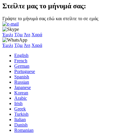
Στείλτε μας το μήνυμά σας:
Γράψτε το μήνυμά σας εδώ και στείλτε το σε εμάς
Έμιλι
Τζιμ
Άνι
Χαρά
Έμιλι
Τζιμ
Άνι
Χαρά
English
French
German
Portuguese
Spanish
Russian
Japanese
Korean
Arabic
Irish
Greek
Turkish
Italian
Danish
Romanian