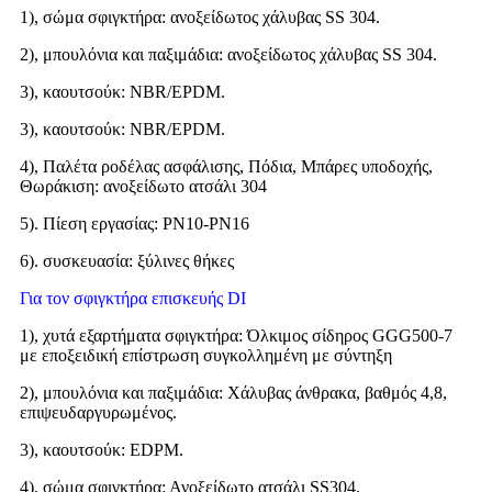
1), σώμα σφιγκτήρα: ανοξείδωτος χάλυβας SS 304.
2), μπουλόνια και παξιμάδια: ανοξείδωτος χάλυβας SS 304.
3), καουτσούκ: NBR/EPDM.
3), καουτσούκ: NBR/EPDM.
4), Παλέτα ροδέλας ασφάλισης, Πόδια, Μπάρες υποδοχής,
Θωράκιση: ανοξείδωτο ατσάλι 304
5). Πίεση εργασίας: PN10-PN16
6). συσκευασία: ξύλινες θήκες
Για τον σφιγκτήρα επισκευής DI
1), χυτά εξαρτήματα σφιγκτήρα: Όλκιμος σίδηρος GGG500-7
με εποξειδική επίστρωση συγκολλημένη με σύντηξη
2), μπουλόνια και παξιμάδια: Χάλυβας άνθρακα, βαθμός 4,8,
επιψευδαργυρωμένος.
3), καουτσούκ: EDPM.
4), σώμα σφιγκτήρα: Ανοξείδωτο ατσάλι SS304.