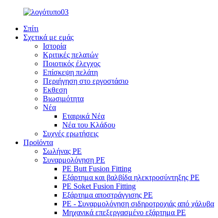
Σπίτι
Σχετικά με εμάς
Ιστορία
Κριτικές πελατών
Ποιοτικός έλεγχος
Επίσκεψη πελάτη
Περιήγηση στο εργοστάσιο
Εκθεση
Βιωσιμότητα
Νέα
Εταιρικά Νέα
Νέα του Κλάδου
Συχνές ερωτήσεις
Προϊόντα
Σωλήνας PE
Συναρμολόγηση PE
PE Butt Fusion Fitting
Εξάρτημα και βαλβίδα ηλεκτροσύντηξης PE
PE Soket Fusion Fitting
Εξάρτημα αποστράγγισης PE
PE - Συναρμολόγηση σιδηροτροχιάς από χάλυβα
Μηχανικά επεξεργασμένο εξάρτημα PE