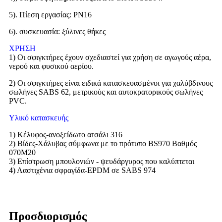
5). Πίεση εργασίας: PN16
6). συσκευασία: ξύλινες θήκες
ΧΡΗΣΗ
1) Οι σφιγκτήρες έχουν σχεδιαστεί για χρήση σε αγωγούς αέρα,
νερού και φυσικού αερίου.
2) Οι σφιγκτήρες είναι ειδικά κατασκευασμένοι για χαλύβδινους
σωλήνες SABS 62, μετρικούς και αυτοκρατορικούς σωλήνες
PVC.
Υλικό κατασκευής
1) Κέλυφος-ανοξείδωτο ατσάλι 316
2) Βίδες-Χάλυβας σύμφωνα με το πρότυπο BS970 Βαθμός
070M20
3) Επίστρωση μπουλονιών - ψευδάργυρος που καλύπτεται
4) Λαστιχένια σφραγίδα-EPDM σε SABS 974
Προσδιορισμός