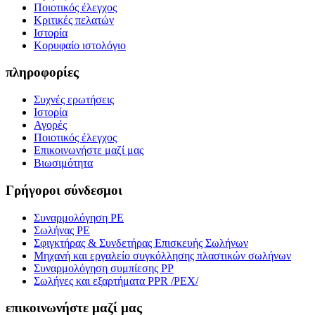
Ποιοτικός έλεγχος
Κριτικές πελατών
Ιστορία
Κορυφαίο ιστολόγιο
πληροφορίες
Συχνές ερωτήσεις
Ιστορία
Αγορές
Ποιοτικός έλεγχος
Επικοινωνήστε μαζί μας
Βιωσιμότητα
Γρήγοροι σύνδεσμοι
Συναρμολόγηση PE
Σωλήνας PE
Σφιγκτήρας & Συνδετήρας Επισκευής Σωλήνων
Μηχανή και εργαλείο συγκόλλησης πλαστικών σωλήνων
Συναρμολόγηση συμπίεσης PP
Σωλήνες και εξαρτήματα PPR /PEX/
επικοινωνήστε μαζί μας