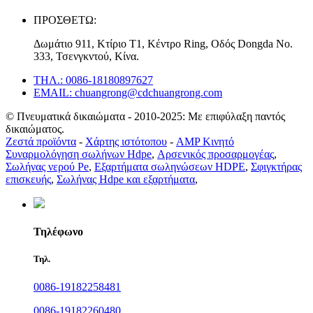
ΠΡΟΣΘΕΤΩ:
Δωμάτιο 911, Κτίριο T1, Κέντρο Ring, Οδός Dongda Νο.
333, Τσενγκντού, Κίνα.
ΤΗΛ.: 0086-18180897627
EMAIL: chuangrong@cdchuangrong.com
© Πνευματικά δικαιώματα - 2010-2025: Με επιφύλαξη παντός
δικαιώματος.
Ζεστά προϊόντα
-
Χάρτης ιστότοπου
-
AMP Κινητό
Συναρμολόγηση σωλήνων Hdpe
,
Αρσενικός προσαρμογέας
,
Σωλήνας νερού Pe
,
Εξαρτήματα σωληνώσεων HDPE
,
Σφιγκτήρας
επισκευής
,
Σωλήνας Hdpe και εξαρτήματα
,
Τηλέφωνο
Τηλ.
0086-19182258481
0086-19182260480