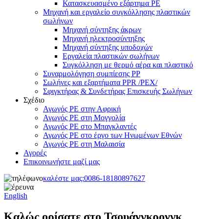
Κατασκευασμένο εξάρτημα PE
Μηχανή και εργαλείο συγκόλλησης πλαστικών
σωλήνων
Μηχανή σύντηξης άκρων
Μηχανή ηλεκτροσύντηξης
Μηχανή σύντηξης υποδοχών
Εργαλεία πλαστικών σωλήνων
Συγκόλληση με θερμό αέρα και πλαστικό
Συναρμολόγηση συμπίεσης PP
Σωλήνες και εξαρτήματα PPR /PEX/
Σφιγκτήρας & Συνδετήρας Επισκευής Σωλήνων
Σχέδιο
Αγωγός PE στην Αφρική
Αγωγός PE στη Μογγολία
Αγωγός PE στο Μπαγκλαντές
Αγωγός PE στο έργο των Ηνωμένων Εθνών
Αγωγός PE στη Μαλαισία
Αγορές
Επικοινωνήστε μαζί μας
καλέστε μας:
0086-18180897627
English
Καλώς ορίσατε στο Τσουάνγκρονγκ