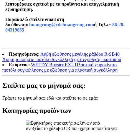
λεπτομέρειες σχετικά με τα προϊόντα και επαγγελματική
εξυπηρέτηση.
Παρακαλώ στείλτε email στη
διεύθυνση:
chuangrong@cdchuangrong.com
ή Τηλ.:
+ 86-28-
84319855
Προηγούμενος:
Λαβή εξώθησης μεγάλης ράβδου R-SB40
Χρησιμοποιήστε πιστόλι συγκόλλησης με εξώθηση πλαστικού
Επόμενος:
WELDY Booster EX2 Πλαστικό χειροκίνητο
πιστόλι συγκόλλησης με εξώθηση για πλαστική συγκόλληση
Στείλτε μας το μήνυμά σας:
Γράψτε το μήνυμά σας εδώ και στείλτε το σε εμάς
Κατηγορίες προϊόντων