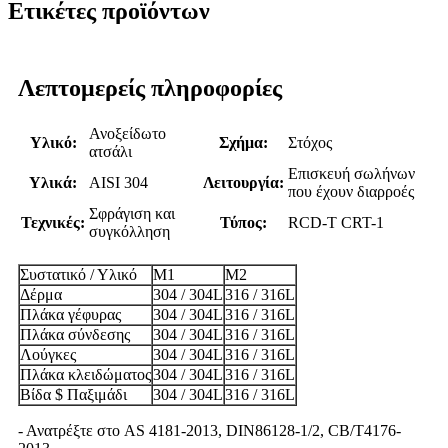
Ετικέτες προϊόντων
Λεπτομερείς πληροφορίες
Ανοξείδωτο
Υλικό:
Σχήμα:
Στόχος
ατσάλι
Επισκευή σωλήνων
Υλικά:
AISI 304
Λειτουργία:
που έχουν διαρροές
Σφράγιση και
Τεχνικές:
Τύπος:
RCD-T CRT-1
συγκόλληση
Συστατικό / Υλικό
M1
M2
Δέρμα
304 / 304L
316 / 316L
Πλάκα γέφυρας
304 / 304L
316 / 316L
Πλάκα σύνδεσης
304 / 304L
316 / 316L
Λούγκες
304 / 304L
316 / 316L
Πλάκα κλειδώματος
304 / 304L
316 / 316L
Βίδα $ Παξιμάδι
304 / 304L
316 / 316L
- Ανατρέξτε στο AS 4181-2013, DIN86128-1/2, CB/T4176-