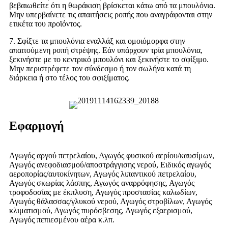
βεβαιωθείτε ότι η θωράκιση βρίσκεται κάτω από τα μπουλόνια.
Μην υπερβαίνετε τις απαιτήσεις ροπής που αναγράφονται στην
ετικέτα του προϊόντος.
7. Σφίξτε τα μπουλόνια εναλλάξ και ομοιόμορφα στην
απαιτούμενη ροπή στρέψης. Εάν υπάρχουν τρία μπουλόνια,
ξεκινήστε με το κεντρικό μπουλόνι και ξεκινήστε το σφίξιμο.
Μην περιστρέφετε τον σύνδεσμο ή τον σωλήνα κατά τη
διάρκεια ή στο τέλος του σφιξίματος.
Εφαρμογή
Αγωγός αργού πετρελαίου, Αγωγός φυσικού αερίου/καυσίμων,
Αγωγός ανεφοδιασμού/αποστράγγισης νερού, Ειδικός αγωγός
αεροπορίας/αυτοκίνητων, Αγωγός λιπαντικού πετρελαίου,
Αγωγός σκωρίας λάσπης, Αγωγός αναρρόφησης, Αγωγός
τροφοδοσίας με έκπλυση, Αγωγός προστασίας καλωδίων,
Αγωγός θάλασσας/γλυκού νερού, Αγωγός στροβίλων, Αγωγός
κλιματισμού, Αγωγός πυρόσβεσης, Αγωγός εξαερισμού,
Αγωγός πεπιεσμένου αέρα κ.λπ.