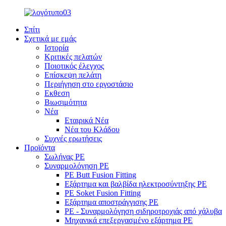
Σπίτι
Σχετικά με εμάς
Ιστορία
Κριτικές πελατών
Ποιοτικός έλεγχος
Επίσκεψη πελάτη
Περιήγηση στο εργοστάσιο
Εκθεση
Βιωσιμότητα
Νέα
Εταιρικά Νέα
Νέα του Κλάδου
Συχνές ερωτήσεις
Προϊόντα
Σωλήνας PE
Συναρμολόγηση PE
PE Butt Fusion Fitting
Εξάρτημα και βαλβίδα ηλεκτροσύντηξης PE
PE Soket Fusion Fitting
Εξάρτημα αποστράγγισης PE
PE - Συναρμολόγηση σιδηροτροχιάς από χάλυβα
Μηχανικά επεξεργασμένο εξάρτημα PE