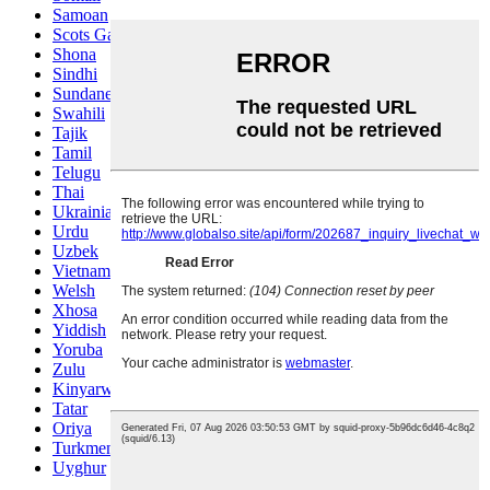
Samoan
Scots Gaelic
Shona
Sindhi
Sundanese
Swahili
Tajik
Tamil
Telugu
Thai
Ukrainian
Urdu
Uzbek
Vietnamese
Welsh
Xhosa
Yiddish
Yoruba
Zulu
Kinyarwanda
Tatar
Oriya
Turkmen
Uyghur