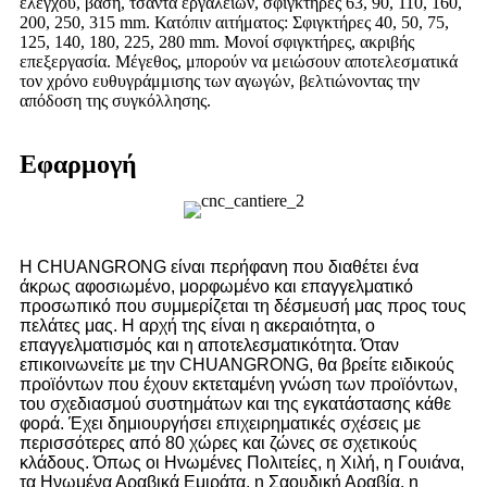
ελέγχου, βάση, τσάντα εργαλείων, σφιγκτήρες 63, 90, 110, 160,
200, 250, 315 mm. Κατόπιν αιτήματος: Σφιγκτήρες 40, 50, 75,
125, 140, 180, 225, 280 mm. Μονοί σφιγκτήρες, ακριβής
επεξεργασία. Μέγεθος, μπορούν να μειώσουν αποτελεσματικά
τον χρόνο ευθυγράμμισης των αγωγών, βελτιώνοντας την
απόδοση της συγκόλλησης.
Εφαρμογή
Η CHUANGRONG είναι περήφανη που διαθέτει ένα
άκρως αφοσιωμένο, μορφωμένο και επαγγελματικό
προσωπικό που συμμερίζεται τη δέσμευσή μας προς τους
πελάτες μας. Η αρχή της είναι η ακεραιότητα, ο
επαγγελματισμός και η αποτελεσματικότητα. Όταν
επικοινωνείτε με την CHUANGRONG, θα βρείτε ειδικούς
προϊόντων που έχουν εκτεταμένη γνώση των προϊόντων,
του σχεδιασμού συστημάτων και της εγκατάστασης κάθε
φορά. Έχει δημιουργήσει επιχειρηματικές σχέσεις με
περισσότερες από 80 χώρες και ζώνες σε σχετικούς
κλάδους. Όπως οι Ηνωμένες Πολιτείες, η Χιλή, η Γουιάνα,
τα Ηνωμένα Αραβικά Εμιράτα, η Σαουδική Αραβία, η