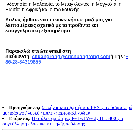
Ινδονησία, η Μαλαισία, το Μπαγκλαντές, η Μογγολία, η
Ρωσία, η Αφρική και ούτω καθεξής.
Καλώς ήρθατε να επικοινωνήσετε μαζί μας για
λεπτομέρειες σχετικά με τα προϊόντα και
επαγγελματική εξυπηρέτηση.
Παρακαλώ στείλτε email στη
διεύθυνση:
chuangrong@cdchuangrong.com
ή Τηλ.:
+
86-28-84319855
Προηγούμενος:
Σωλήνας και εξαρτήματα PEX για πόσιμο νερό
με πράσινο / λευκό / μπλε / πορτοκαλί χρώμα
Επόμενος:
Πιστόλι θερμότητας Perfect Weldy HT3400 για
συγκόλληση πλαστικών υψηλής απόδοσης