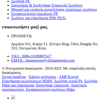
Σωλήνας PE
Σφιγκτήρας & Συνδετήρας Επισκευής Σωλήνων
Μηχανή και εργαλείο συγκόλλησης πλαστικών σωλήνων
Συναρμολόγηση συμπίεσης PP
Σωλήνες και εξαρτήματα PPR /PEX/
επικοινωνήστε μαζί μας
ΠΡΟΣΘΕΤΩ:
Δωμάτιο 911, Κτίριο T1, Κέντρο Ring, Οδός Dongda Νο.
333, Τσενγκντού, Κίνα.
ΤΗΛ.: 0086-18180897627
EMAIL: chuangrong@cdchuangrong.com
© Πνευματικά δικαιώματα - 2010-2025: Με επιφύλαξη παντός
δικαιώματος.
Ζεστά προϊόντα
-
Χάρτης ιστότοπου
-
AMP Κινητό
Εξαρτήματα σωληνώσεων HDPE
,
Σωλήνας νερού Pe
,
Σωλήνας
Hdpe και εξαρτήματα
,
Σφιγκτήρας επισκευής
,
Αρσενικός
προσαρμογέας
,
Συναρμολόγηση σωλήνων Hdpe
,