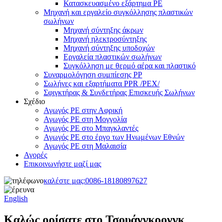
Κατασκευασμένο εξάρτημα PE
Μηχανή και εργαλείο συγκόλλησης πλαστικών
σωλήνων
Μηχανή σύντηξης άκρων
Μηχανή ηλεκτροσύντηξης
Μηχανή σύντηξης υποδοχών
Εργαλεία πλαστικών σωλήνων
Συγκόλληση με θερμό αέρα και πλαστικό
Συναρμολόγηση συμπίεσης PP
Σωλήνες και εξαρτήματα PPR /PEX/
Σφιγκτήρας & Συνδετήρας Επισκευής Σωλήνων
Σχέδιο
Αγωγός PE στην Αφρική
Αγωγός PE στη Μογγολία
Αγωγός PE στο Μπαγκλαντές
Αγωγός PE στο έργο των Ηνωμένων Εθνών
Αγωγός PE στη Μαλαισία
Αγορές
Επικοινωνήστε μαζί μας
καλέστε μας:
0086-18180897627
English
Καλώς ορίσατε στο Τσουάνγκρονγκ