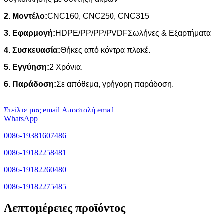
2. Μοντέλο:
CNC160, CNC250, CNC315
3. Εφαρμογή:
HDPE/PP/PP/PVDF
Σωλήνες & Εξαρτήματα
4. Συσκευασία:
Θήκες από κόντρα πλακέ.
5. Εγγύηση:
2 Χρόνια.
6. Παράδοση:
Σε απόθεμα, γρήγορη παράδοση.
Στείλτε μας email
Αποστολή email
WhatsApp
0086-19381607486
0086-19182258481
0086-19182260480
0086-19182275485
Λεπτομέρειες προϊόντος