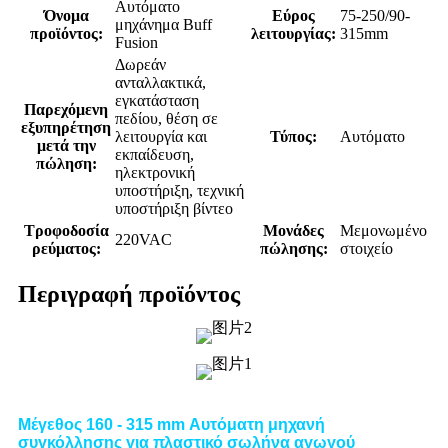
Αυτόματο
Όνομα
Εύρος
75-250/90-
μηχάνημα Buff
προϊόντος:
λειτουργίας:
315mm
Fusion
Δωρεάν
ανταλλακτικά,
εγκατάσταση
Παρεχόμενη
πεδίου, θέση σε
εξυπηρέτηση
λειτουργία και
Τύπος:
Αυτόματο
μετά την
εκπαίδευση,
πώληση:
ηλεκτρονική
υποστήριξη, τεχνική
υποστήριξη βίντεο
Τροφοδοσία
Μονάδες
Μεμονωμένο
220VAC
ρεύματος:
πώλησης:
στοιχείο
Περιγραφή προϊόντος
Μέγεθος 160 - 315 mm Αυτόματη μηχανή
συγκόλλησης για πλαστικό σωλήνα αγωγού