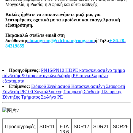
Μογγολία, η Ρωσία, η Αφρική και ούτω καθεξής.
Καλώς ήρθατε να επικοινωνήσετε μαζί μας για
λεπτομέρειες σχετικά με τα προϊόντα και επαγγελματική
εξυπηρέτηση.
Παρακαλώ στείλτε email στη
διεύθυνση:
chuangrong@cdchuangrong.com
ή Τηλ.:
+ 86-28-
84319855
Προηγούμενος:
PN16/PN10 HDPE κατασκευασμένο τμήμα
σύνδεσης 90 μοιρών αγκώνα/κάμψη PE συγκολλημένα
εξαρτήματα
Επόμενος:
Ειδικού Σχεδιασμού Κατασκευασμένη Σταυρωτή
Σύνδεση PE100 Συγκολλημένη Σταυρωτή Σύνδεση Πλευρικής
Σύντηξης Τμήματος Σωλήνα PE
Προδιαγραφές
SDR11
ΕΤΔ
SDR17
SDR21
SDR26
13,6