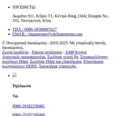
ΠΡΟΣΘΕΤΩ:
Δωμάτιο 911, Κτίριο T1, Κέντρο Ring, Οδός Dongda Νο.
333, Τσενγκντού, Κίνα.
ΤΗΛ.: 0086-18180897627
EMAIL: chuangrong@cdchuangrong.com
© Πνευματικά δικαιώματα - 2010-2025: Με επιφύλαξη παντός
δικαιώματος.
Ζεστά προϊόντα
-
Χάρτης ιστότοπου
-
AMP Κινητό
Αρσενικός προσαρμογέας
,
Σωλήνας νερού Pe
,
Συναρμολόγηση
σωλήνων Hdpe
,
Σωλήνας Hdpe και εξαρτήματα
,
Εξαρτήματα
σωληνώσεων HDPE
,
Σφιγκτήρας επισκευής
,
Τηλέφωνο
Τηλ.
0086-19182258481
0086-19182260480