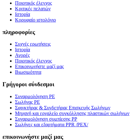
Ποιοτικός έλεγχος
Κριτικές πελατών
Ιστορία
Κορυφαίο ιστολόγιο
πληροφορίες
Συχνές ερωτήσεις
Ιστορία
Αγορές
Ποιοτικός έλεγχος
Επικοινωνήστε μαζί μας
Βιωσιμότητα
Γρήγοροι σύνδεσμοι
Συναρμολόγηση PE
Σωλήνας PE
Σφιγκτήρας & Συνδετήρας Επισκευής Σωλήνων
Μηχανή και εργαλείο συγκόλλησης πλαστικών σωλήνων
Συναρμολόγηση συμπίεσης PP
Σωλήνες και εξαρτήματα PPR /PEX/
επικοινωνήστε μαζί μας