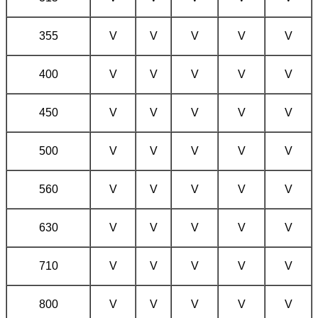
355
V
V
V
V
V
400
V
V
V
V
V
450
V
V
V
V
V
500
V
V
V
V
V
560
V
V
V
V
V
630
V
V
V
V
V
710
V
V
V
V
V
800
V
V
V
V
V