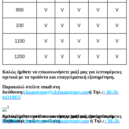
900
V
V
V
V
V
100
V
V
V
V
V
1100
V
V
V
V
V
1200
V
V
V
V
V
Καλώς ήρθατε να επικοινωνήσετε μαζί μας για λεπτομέρειες
σχετικά με τα προϊόντα και επαγγελματική εξυπηρέτηση.
Παρακαλώ στείλτε email στη
διεύθυνση:
chuangrong@cdchuangrong.com
ή Τηλ.:
+ 86-28-
84319855
Καλώς ήρθατε να επικοινωνήσετε μαζί μας για λεπτομέρειες σχετικά με τα προϊόντα και επαγγελματική εξυπηρέτηση.
Παρακαλώ στείλτε email στη διεύθυνση:
+ 86-28-84319855
chuangrong@cdchuangrong.com
ή Τηλ.: