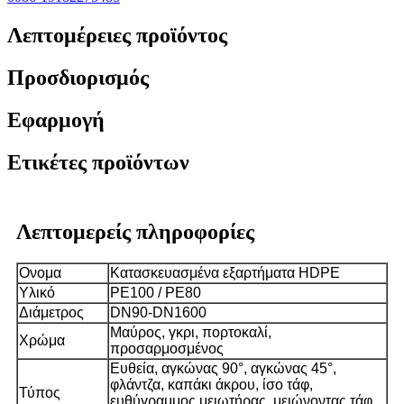
Λεπτομέρειες προϊόντος
Προσδιορισμός
Εφαρμογή
Ετικέτες προϊόντων
Λεπτομερείς πληροφορίες
Ονομα
Κατασκευασμένα εξαρτήματα HDPE
Υλικό
PE100 / PE80
Διάμετρος
DN90-DN1600
Μαύρος, γκρι, πορτοκαλί,
Χρώμα
προσαρμοσμένος
Ευθεία, αγκώνας 90°, αγκώνας 45°,
φλάντζα, καπάκι άκρου, ίσο τάφ,
Τύπος
ευθύγραμμος μειωτήρας, μειώνοντας τάφ