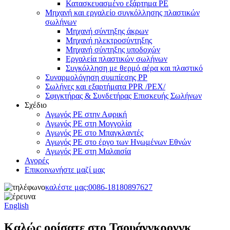
Κατασκευασμένο εξάρτημα PE
Μηχανή και εργαλείο συγκόλλησης πλαστικών
σωλήνων
Μηχανή σύντηξης άκρων
Μηχανή ηλεκτροσύντηξης
Μηχανή σύντηξης υποδοχών
Εργαλεία πλαστικών σωλήνων
Συγκόλληση με θερμό αέρα και πλαστικό
Συναρμολόγηση συμπίεσης PP
Σωλήνες και εξαρτήματα PPR /PEX/
Σφιγκτήρας & Συνδετήρας Επισκευής Σωλήνων
Σχέδιο
Αγωγός PE στην Αφρική
Αγωγός PE στη Μογγολία
Αγωγός PE στο Μπαγκλαντές
Αγωγός PE στο έργο των Ηνωμένων Εθνών
Αγωγός PE στη Μαλαισία
Αγορές
Επικοινωνήστε μαζί μας
καλέστε μας:
0086-18180897627
English
Καλώς ορίσατε στο Τσουάνγκρονγκ