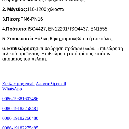
2. Μέγεθος:
110-1200 χιλιοστά
3.
Πίεση:
PN6-PN16
4.
Πρότυπο:
ISO4427, EN12201/ ISO4437, EN1555.
5. Συσκευασία:
Ξύλινη θήκη
,
χαρτοκιβώτια ή σακούλες.
6. Επιθεώρηση:
Επιθεώρηση πρώτων υλών. Επιθεώρηση
τελικού προϊόντος. Επιθεώρηση από τρίτους κατόπιν
αιτήματος του πελάτη.
Στείλτε μας email
Αποστολή email
WhatsApp
0086-19381607486
0086-19182258481
0086-19182260480
0086-19182275485