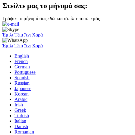
Στείλτε μας το μήνυμά σας:
Γράψτε το μήνυμά σας εδώ και στείλτε το σε εμάς
Έμιλι
Τζιμ
Άνι
Χαρά
Έμιλι
Τζιμ
Άνι
Χαρά
English
French
German
Portuguese
Spanish
Russian
Japanese
Korean
Arabic
Irish
Greek
Turkish
Italian
Danish
Romanian