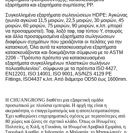
εξαρτήματα και εξαρτήματα συμπίεσης PP.
Συγκολλημένα εξαρτήματα σωληνώσεων HDPE: Αγκώνας
(γωνία αγκώνα 11,5 μοιρών, 22,5 μοιρών, 30 μοιρών, 45
μοιρών, 60 μοιρών, 75 μοιρών, 90 μοιρών, κ.λπ. μπορεί
να προσαρμοστεί). Ταφ, λοξό ταφ, ταφ τύπου Υ, σταυρός
και άλλα προσαρμοσμένα εξαρτήματα σωληνώσεων
διαφόρων σχημάτων που χρειάζονται οι πελάτες για την
κατασκευή. Όλα αυτά τα κατασκευασμένα εξαρτήματα
κατασκευάζονται και δοκιμάζονται σύμφωνα με το ASTM
2206 - "Πρότυπο πρότυπο για κατασκευασμένα
εξαρτήματα συγκολλημένων πλαστικών σωλήνων
πολυαιθυλενίου". σύμφωνα με τα πρότυπα ISO 4427,
EN12201, ISO 14001, ISO 9001, AS/NZS 4129 PE
Fittings, ISO4437 κ.λπ. Από διάμετρο OD50 έως 1600mm.
Η CHUANGRONG διαθέτει μια εξαιρετική ομάδα
προσωπικού με πλούσια εμπειρία. Η αρχή της είναι η
ακεραιότητα, ο επαγγελματισμός και η αποτελεσματικότητα.
Έχει καθιερώσει επιχειρηματικές σχέσεις με περισσότερες από
80 χώρες και ζώνες σε σχετικό κλάδο. Όπως οι Ηνωμένες
Πολιτείες, η Χιλή, η Γουιάνα, τα Ηνωμένα Αραβικά Εμιράτα, η
Σαουδική Αραβία, η Ινδονησία, η Μαλαισία, το Μπαγκλαντές, η