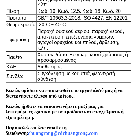
κ.λπ.
Πίεση
Κωδ. 10, Κωδ. 12.5, Κωδ. 16, Κωδ. 20
Πρότυπο
GB/T 13663.3-2018, ISO 4427, EN 12201
Θερμοκρασία
-20°C ~ 40°C
Παροχή φυσικού αερίου, παροχή νερού,
αποχέτευση, επεξεργασία λυμάτων,
Εφαρμογή
αγωγοί ορυχείου και πηλού, άρδευση,
κ.λπ.
Χαρτοκιβώτιο, Polybag, κουτί χρώματος ή
Πακέτο
προσαρμοσμένος
ΚΑΕ
Διαθέσιμος
Συγκόλληση με κουμπιά, φλαντζωτή
Συνδέω
σύνδεση
Καλώς ορίσατε να επισκεφθείτε το εργοστάσιό μας ή να
διενεργήσετε έλεγχο από τρίτους.
Καλώς ήρθατε να επικοινωνήσετε μαζί μας για
λεπτομέρειες σχετικά με τα προϊόντα και επαγγελματική
εξυπηρέτηση.
Παρακαλώ στείλτε email στη
διεύθυνση:
chuangrong@cdchuangrong.com