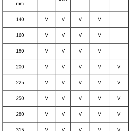
mm
140
V
V
V
V
160
V
V
V
V
180
V
V
V
V
200
V
V
V
V
V
225
V
V
V
V
V
250
V
V
V
V
V
280
V
V
V
V
V
315
V
V
V
V
V