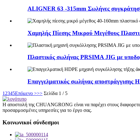
ALIGNER 63 -315mm Σωλήνες συγκράτηση
Χαμηλής Πίεσης Μικρού Μεγέθους Πλαστι
Πλαστικός σωλήνας PRSIMA JIG με υποδοχ
Επαγγελματικός σωλήνας αποστράγγισης 
1
2
3
4
5
Επόμενο >
>>
Σελίδα 1 / 5
Η αποστολή της CHUANGRONG είναι να παρέχει στους διαφορετικο
προσαρμοσμένες υπηρεσίες για το έργο σας.
Κοινωνικοί σύνδεσμοι