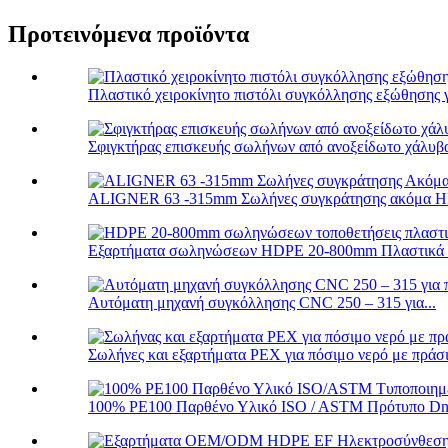
Προτεινόμενα προϊόντα
Πλαστικό χειροκίνητο πιστόλι συγκόλλησης εξώθησης γ
Σφιγκτήρας επισκευής σωλήνων από ανοξείδωτο χάλυβα
ALIGNER 63 -315mm Σωλήνες συγκράτησης ακόμα HD
Εξαρτήματα σωληνώσεων HDPE 20-800mm Πλαστικά η
Αυτόματη μηχανή συγκόλλησης CNC 250 – 315 για...
Σωλήνες και εξαρτήματα PEX για πόσιμο νερό με πράσιν
100% PE100 Παρθένο Υλικό ISO / ASTM Πρότυπο Dn 