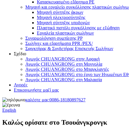
Κατασκευασμένο εξάρτημα PE
Μηχανή και εργαλείο συγκόλλησης πλαστικών σωλήνω
Μηχανή σύντηξης άκρων
Μηχανή ηλεκτροσύντηξης
Μηχανή σύντηξης υποδοχών
Πλαστικό πιστόλι συγκόλλησης με εξώθηση
Εργαλεία πλαστικών σωλήνων
Συναρμολόγηση συμπίεσης PP
Σωλήνες και εξαρτήματα PPR /PEX/
Σφιγκτήρας & Συνδετήρας Επισκευής Σωλήνων
Σχέδιο
Αγωγός CHUANGRONG στην Αφρική
Αγωγός CHUANGRONG στη Μογγολία
Αγωγός CHUANGRONG στο Μπαγκλαντές
Αγωγός CHUANGRONG στο έργο των Ηνωμένων Εθ
Αγωγός CHUANGRONG στη Μαλαισία
Αγορές
Επικοινωνήστε μαζί μας
καλέστε μας:
0086-18180897627
English
Καλώς ορίσατε στο Τσουάνγκρονγκ