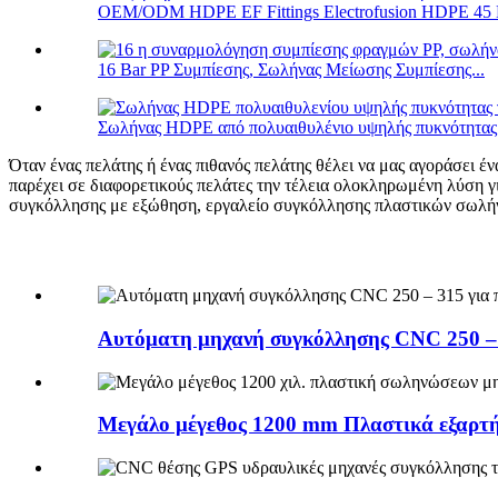
OEM/ODM HDPE EF Fittings Electrofusion HDPE 45 D
16 Bar PP Συμπίεσης, Σωλήνας Μείωσης Συμπίεσης...
Σωλήνας HDPE από πολυαιθυλένιο υψηλής πυκνότητας γ
Όταν ένας πελάτης ή ένας πιθανός πελάτης θέλει να μας αγοράσει 
παρέχει σε διαφορετικούς πελάτες την τέλεια ολοκληρωμένη λύση γ
συγκόλλησης με εξώθηση, εργαλείο συγκόλλησης πλαστικών σωλή
Αυτόματη μηχανή συγκόλλησης CNC 250 – 3
Μεγάλο μέγεθος 1200 mm Πλαστικά εξαρτή