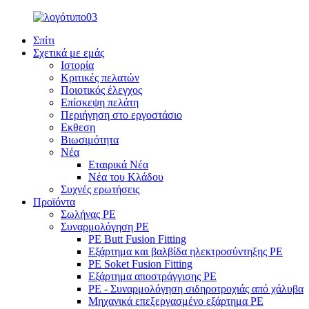
Σπίτι
Σχετικά με εμάς
Ιστορία
Κριτικές πελατών
Ποιοτικός έλεγχος
Επίσκεψη πελάτη
Περιήγηση στο εργοστάσιο
Εκθεση
Βιωσιμότητα
Νέα
Εταιρικά Νέα
Νέα του Κλάδου
Συχνές ερωτήσεις
Προϊόντα
Σωλήνας PE
Συναρμολόγηση PE
PE Butt Fusion Fitting
Εξάρτημα και βαλβίδα ηλεκτροσύντηξης PE
PE Soket Fusion Fitting
Εξάρτημα αποστράγγισης PE
PE - Συναρμολόγηση σιδηροτροχιάς από χάλυβα
Μηχανικά επεξεργασμένο εξάρτημα PE